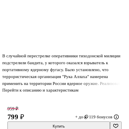
В случайной перестрелке оперативники тиходонской милиции
подстрелили бандита, у которого оказался взрыватель к
портативному ядерному фугасу. Было установлено, что
террористическая организация "Рука Аллаха" намерена
применить на территории России ядерное оружие. Реализовать
Перейти к описанию и характеристикам
теракт должен международный террорист-"невидимка" Гепард.
Но есть человек, который знает Гепарда в лицо. Это знакомый
читателю по романам "Оперативный псевдоним" и "Подставная
959 ₽
фигура" бывший сотрудник спецслужб Макс Карданов. Однако
799 ₽
+ до
119 бонусов
Карданов счастливо живет с семьей в Лондоне и не имеет ни
малейшего желания возвращаться в Россию...
Купить