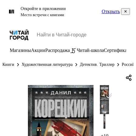
Откройте в приложении
Открыть
Место встречи с книгами
Магазины
Акции
Распродажа
Читай-школа
Сертификаты
П
Книги
Художественная литература
Детектив. Триллер
Россий
+10