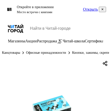
Откройте в приложении
Открыть
Место встречи с книгами
Магазины
Акции
Распродажа
Читай-школа
Сертификаты
П
Канцтовары
Офисные принадлежности
Кнопки, зажимы, скрепк