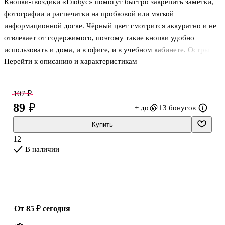
Кнопки-гвоздики «Глобус» помогут быстро закрепить заметки,
GoodMark
15 г
GoodMark
металлический
наконечник,
фотографии и распечатки на пробковой или мягкой
морозостойкий
информационной доске. Чёрный цвет смотрится аккуратно и не
отвлекает от содержимого, поэтому такие кнопки удобно
использовать и дома, и в офисе, и в учебном кабинете. Острый
Перейти к описанию и характеристикам
металлический стержень легко входит в основу, а шляпка
позволяет надёжно фиксировать лист и удобно вынимать кнопку.
Упаковка на 50 штук пригодится для регулярной работы со
107 ₽
стендами и планингом.
89 ₽
+ до
13 бонусов
Купить
12
В наличии
от 85 ₽
сегодня