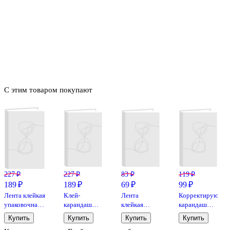
С этим товаром покупают
227 ₽
227 ₽
83 ₽
119 ₽
189 ₽
189 ₽
69 ₽
99 ₽
Лента клейкая
Клей-
Лента
Корректирующи
упаковочная
карандаш
клейкая
карандаш
прозрачная,
«Extra»,
прозрачная,
GoodMark, 8
Купить
Купить
Купить
Купить
48 мм х 60 м,
Erich Krause,
18 мм х 33 м,
мл,