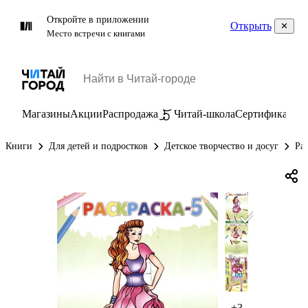
Откройте в приложении
Открыть
Место встречи с книгами
Магазины
Акции
Распродажа
Читай-школа
Сертификаты
П
Книги
Для детей и подростков
Детское творчество и досуг
Ра
+3