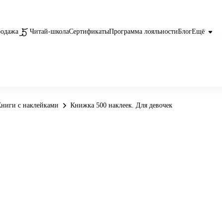
родажа
Читай-школа
Сертификаты
Программа лояльности
Блог
Ещё
ниги с наклейками
Книжка 500 наклеек. Для девочек