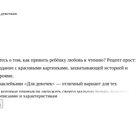
 девочкам
есь о том, как привить ребёнку любовь к чтению? Рецепт прост:
издание с красивыми картинками, захватывающей историей и
роями.
наклейками «Для девочек» — отличный вариант для тех
, которые привыкли окружать своего малыша только лучшими и
описанию и характеристикам
ыми вещами. За такой книжкой ваш ребёнок проведёт время с
в
удовольствием, узнает много нового и интересного.