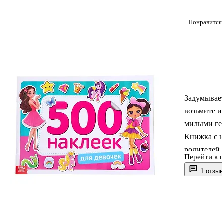
Понравится
Задумывает
возьмите 
милыми ге
Книжка с 
родителей
Перейти к 
качественн
1 отзы
пользой и 