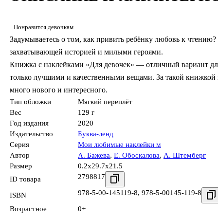
Понравится девочкам
Задумываетесь о том, как привить ребёнку любовь к чтению?
захватывающей историей и милыми героями.
Книжка с наклейками «Для девочек» — отличный вариант дл
только лучшими и качественными вещами. За такой книжкой в
много нового и интересного.
Тип обложки
Мягкий переплёт
Вес
129 г
Год издания
2020
Издательство
Буква-ленд
Серия
Мои любимые наклейки м
Автор
А. Бажева
,
Е. Обоскалова
,
А. Штемберг
Размер
0.2x29.7x21.5
2798817
ID товара
978-5-00-145119-8
,
978-5-00145-119-8
ISBN
Возрастное
0+