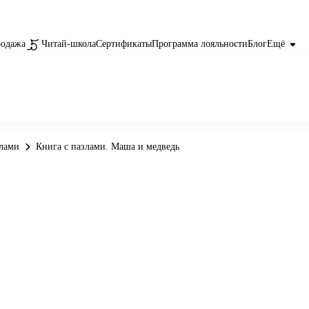
родажа
Читай-школа
Сертификаты
Программа лояльности
Блог
Ещё
злами
Книга с пазлами. Маша и медведь