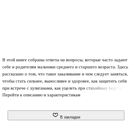
В этой книге собраны ответы на вопросы, которые часто задают
себе и родителям мальчики среднего и старшего возраста. Здесь
рассказано о том, что такое закаливание и чем следует заняться,
чтобы стать сильнее, выносливее и здоровее, как защитить себя
при встрече с хулиганами, как уцелеть при стихийных бедствиях
Перейти к описанию и характеристикам
и чрезвычайных обстоятельствах, как пользоваться
персональным компьютером, мобильным телефоном,
фотоаппаратом с обеспечением защиты информации, что
представляет собой стрелковое оружие, с которым предстоит
В закладки
познакомиться на службе в армии, какие приемы работы
профессиональных разведчиков стоит взять на заметку, чтобы