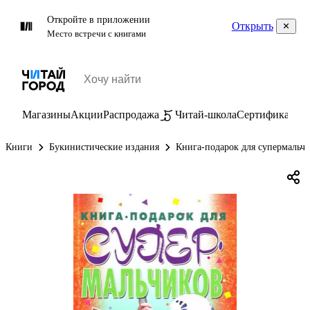
Откройте в приложении
Открыть
Место встречи с книгами
Магазины
Акции
Распродажа
Читай-школа
Сертификаты
П
Книги
Букинистические издания
Книга-подарок для супермальч