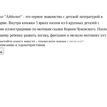
л "Айболит" - это первое знакомство с детской литературой в
рме. Внутри книжки 5 ярких пазлов из 6 крупных деталей с
ми иллюстрациями по мотивам сказки Корнея Чуковского. Пазл
шему ребенку развить логику, фантазию и мелкую моторику рут.
читайте книгу вместе - проводите время с пользой!
описанию и характеристикам
ва