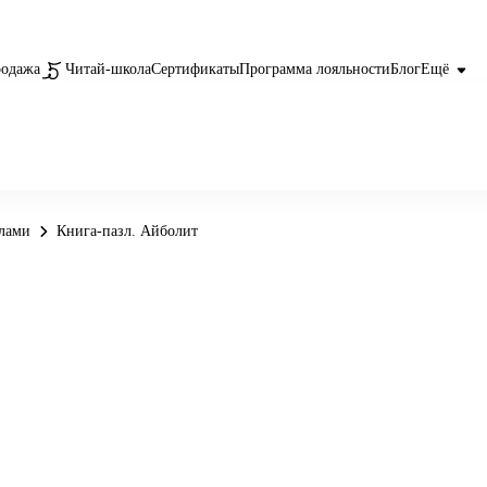
родажа
Читай-школа
Сертификаты
Программа лояльности
Блог
Ещё
злами
Книга-пазл. Айболит