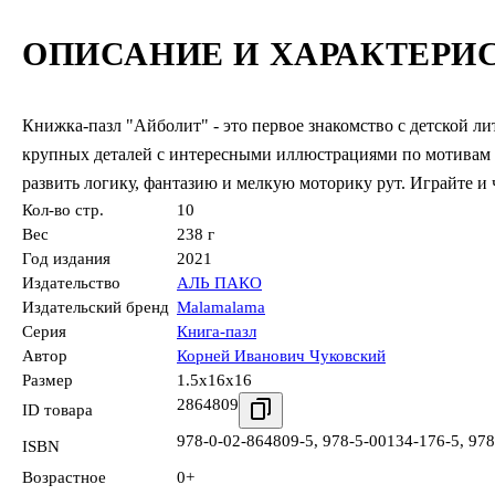
ОПИСАНИЕ И ХАРАКТЕРИ
Книжка-пазл "Айболит" - это первое знакомство с детской ли
крупных деталей с интересными иллюстрациями по мотивам 
развить логику, фантазию и мелкую моторику рут. Играйте и 
Кол-во стр.
10
Вес
238 г
Год издания
2021
Издательство
АЛЬ ПАКО
Издательский бренд
Malamalama
Серия
Книга-пазл
Автор
Корней Иванович Чуковский
Размер
1.5x16x16
2864809
ID товара
978-0-02-864809-5
,
978-5-00134-176-5
,
978
ISBN
Возрастное
0+