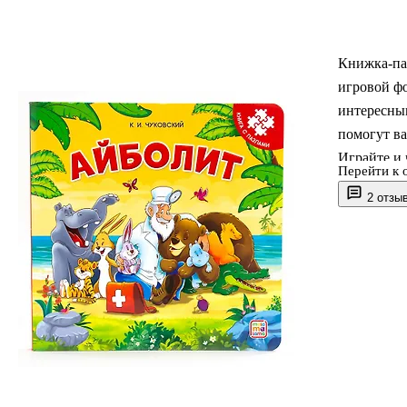
Книжка-паз
игровой фо
интересны
помогут ва
Играйте и 
Перейти к 
2 отзы