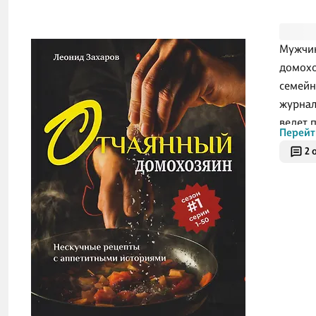
Мужчин
домохо
семейн
журнал
ведет 
Перейт
совсем
2 
на кух
аппети
под од
бумаги
множес
дома. 
орудуе