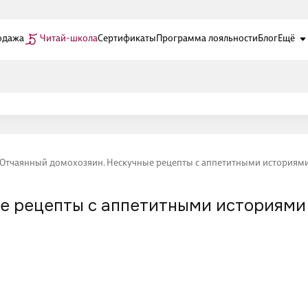
одажа
Читай-школа
Сертификаты
Программа лояльности
Блог
Ещё
Отчаянный домохозяин. Нескучные рецепты с аппетитными историям
ые рецепты с аппетитными историями