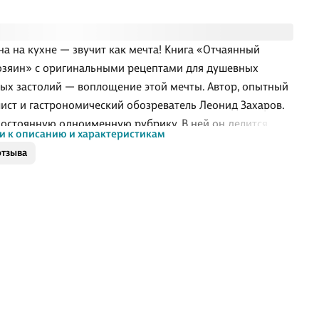
а на кухне — звучит как мечта! Книга «Отчаянный
зяин» с оригинальными рецептами для душевных
ых застолий — воплощение этой мечты. Автор, опытный
ист и гастрономический обозреватель Леонид Захаров,
постоянную одноименную рубрику. В ней он делится
и к описанию и характеристикам
 не суровым, а добрым и ироничным мужским взглядом
отзыва
онные задачи, рассказывает вкусные истории и готовит
тные блюда. Теперь его фирменные рецепты собраны
ной обложкой: гребешки из грибов, бекон из рисовой
, пицца из баклажана, бургеры из шампиньонов и
тво других идей, которые точно захочется повторить
Книга написана с той же остротой, как нож, которым
т автор на своей кухне.