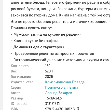
аппетитные блюда. Теперь его фирменные рецепты собр
рисовой бумаги, пицца из баклажана, бургеры из шамп
захочется повторить дома. Книга написана с той же ост
Это не просто сборник рецептов, а источник хорошего 
Причины купить книгу:
- Мужской взгляд на кухонные решения
- Книга о кухне без пафоса
- Домашняя еда с характером
- Проверенные рецепты из простых продуктов
- Гастрономический дневник с историями, вкусом и са
Кол-во стр.
160
Вес
520 г
Год издания
2026
Издательство
Комсомольская Правда
Серия
Приятного аппетита
Автор
Леонид Захаров
Размер
1.5x19x24.5
ID товара
3131517
ISBN
978-5-4470-0812-3