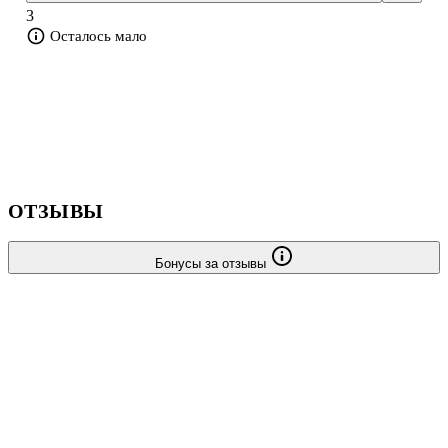
которого зависит не одна судьба.
3
Осталось мало
О чём книга
Героиня давно привыкл
ОТЗЫВЫ
Бонусы за отзывы