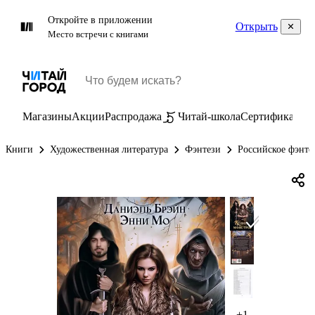
Откройте в приложении
Открыть
Место встречи с книгами
Магазины
Акции
Распродажа
Читай-школа
Сертификаты
П
Книги
Художественная литература
Фэнтези
Российское фэнте
+1