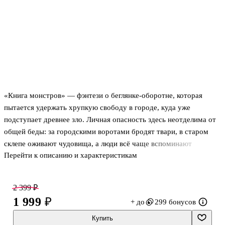
«Книга монстров» — фэнтези о беглянке-оборотне, которая
пытается удержать хрупкую свободу в городе, куда уже
подступает древнее зло. Личная опасность здесь неотделима от
общей беды: за городскими воротами бродят твари, в старом
склепе оживают чудовища, а люди всё чаще вспоминают
Перейти к описанию и характеристикам
Древесного бога, жадного до крови. Это первая книга цикла «Я
иду искать», где важны не только магия и столкновение с
потусторонним, но и чувство постоянной насторожённости,
2 399 ₽
когда новый дом ещё не стал по-настоящему безопасным. Город
1 999 ₽
+ до
299 бонусов
живёт под негласным присмотром Теней, и любая попытка
спрятаться от прошлого быстро превращается в выбор, от
Купить