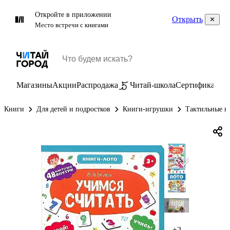
Откройте в приложении
Открыть
Место встречи с книгами
Магазины
Акции
Распродажа
Читай-школа
Сертификаты
П
Книги
Для детей и подростков
Книги-игрушки
Тактильные к
+2