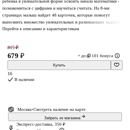
ребенка в увлекательной форме освоить начала математики -
познакомиться с цифрами и научиться считать. На 8-ми
страницах малыш найдет 48 карточек, которые помогут
выполнить множество увлекательных и развивающих заданий,
Перейти к описанию и характеристикам
созданных по методике Виктории Белых - педагога-психолога с
25-летним стажем работы с детьми
815 ₽
679 ₽
+ до
101 бонуса
Купить
16
В наличии
Москва
Смотреть наличие
на карте
Забрать из магазина
Экспресс-доставка, 350 ₽