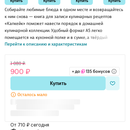
Купить
Купить
Купить
Купить
мм, MC Gold,
мм, xGold,
0,7 мм,
GoodMark
MunHwa
Berlingo
Improve, Yoi,
Собирайте любимые блюда в одном месте и возвращайтесь
в
к ним снова — книга для записи кулинарных рецептов
ассортименте
«Капкейк» поможет навести порядок в домашней
кулинарной коллекции. Удобный формат А5 легко
помещается на кухонной полке и в сумке, а твёрдый
Перейти к описанию и характеристикам
переплёт с мягкой подложкой приятно держать в руках.
Полноцветная печать задаёт настроение, а два ляссе
позволяют быстро находить нужные разделы: например,
1 080 ₽
выпечку и основные блюда. Сшивка делает блок надёжным
900 ₽
+ до
135 бонусов
— страницы хорошо держатся при частом использовании.
Книга поставляется в индивидуальной упаковке.
Купить
Осталось мало
от 710 ₽
сегодня