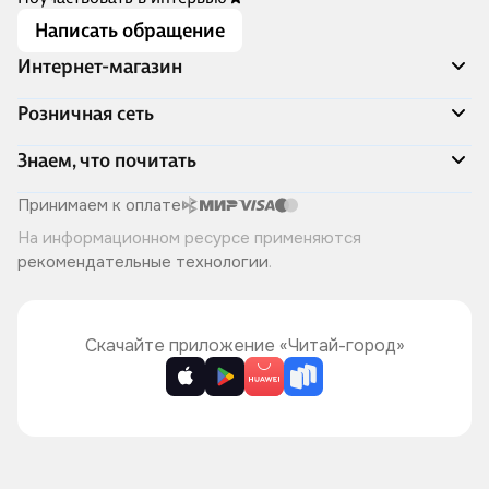
Написать обращение
Интернет-магазин
Акции
Розничная сеть
Распродажа
Доставка и оплата
Адреса магазинов
Знаем, что почитать
Программа лояльности
Книжный Дозор
Подарочные сертификаты
О компании
Скоро в продаже
Принимаем к оплате
Правила продажи
Читай-город для бизнеса
Эксклюзивные новинки
На информационном ресурсе применяются
Политика конфиденциальности
Хотите у нас работать?
Лучшие из лучших
рекомендательные технологии
.
Читай-журнал
Книжные циклы
Что ещё почитать?
Скачайте приложение «Читай-город»