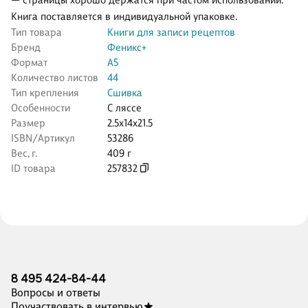
— страницы хорошо держатся при частом использовании.
Книга поставляется в индивидуальной упаковке.
Тип товара
Книги для записи рецептов
Бренд
Феникс+
Формат
А5
Количество листов
44
Тип крепления
Сшивка
Особенности
С ляссе
Размер
2.5x14x21.5
ISBN/Артикул
53286
Вес, г.
409 г
ID товара
257832
8 495 424-84-44
Вопросы и ответы
Поучаствовать в интервью