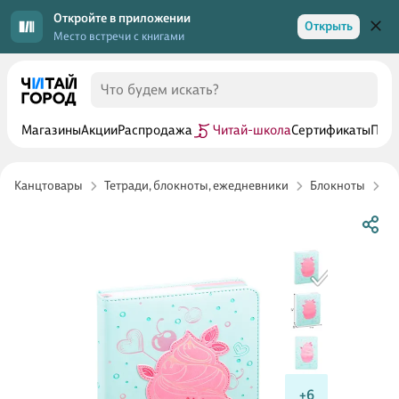
Откройте в приложении
Открыть
Место встречи с книгами
Магазины
Акции
Распродажа
Читай-школа
Сертификаты
Прог
Канцтовары
Тетради, блокноты, ежедневники
Блокноты
Кн
+6