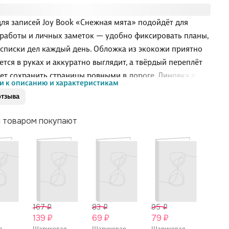
для записей Joy Book «Снежная мята» подойдёт для
 работы и личных заметок — удобно фиксировать планы,
 списки дел каждый день. Обложка из экокожи приятно
тся в руках и аккуратно выглядит, а твёрдый переплёт
ет сохранить страницы ровными в дороге. Линовка в
и к описанию и характеристикам
у делает записи опрятными, ляссе-ленточка быстро
отзыва
щает к нужному месту, а резинка надёжно удерживает
акрытым в сумке. Сшивка рассчитана на частое
м товаром покупают
зование, предусмотрена индивидуальная упаковка.
167 ₽
83 ₽
95 ₽
83 ₽
139 ₽
69 ₽
79 ₽
69 ₽
в
Шариковая
Шариковая
Шариковая
Ласти