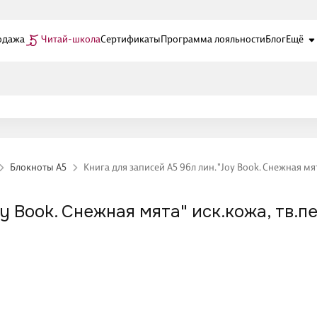
одажа
Читай-школа
Сертификаты
Программа лояльности
Блог
Ещё
Блокноты А5
Книга для записей А5 96л лин. "Joy Book. Снежная мята
y Book. Снежная мята" иск.кожа, тв.пе