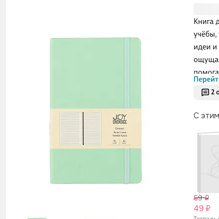
Книга 
учёбы,
идеи и
ощущае
помога
Перейт
линейк
2 
возвра
блок з
С эти
исполь
59 ₽
49 ₽
Тетрадь 