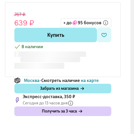
767 ₽
639 ₽
+ до
95 бонусов
Купить
В наличии
Москва
Смотреть наличие
на карте
Забрать из магазина
Экспресс-доставка, 350 ₽
Сегодня до 13 часов дня
Получить за 3 часа
119 ₽
203 ₽
983 ₽
1 
99 ₽
169 ₽
819 ₽
1 
к «Black
Шариковая
Шариковая
Книга для
Кни