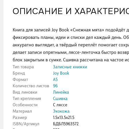
ОПИСАНИЕ И ХАРАКТЕРИ
Книга для записей Joy Book «Снежная мята» подойдёт 
фиксировать планы, идеи и списки дел каждый день. О
аккуратно выглядит, а твёрдый переплёт помогает сох
делает записи опрятными, ляссе-ленточка быстро возв
блок закрытым в сумке. Сшивка рассчитана на частое 
Тип товара
Записные книжки
Бренд
Joy Book
Формат
А5
Количество листов
96
Вид линовки
Линейка
Тип крепления
Сшивка
Особенности
С ляссе
Материал
Экокожа
Размер
1.5x13.5x21.5
ISBN/Артикул
БДБЛ5963572