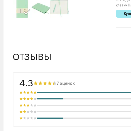
клетку H
«Зелена
Куп
листа
ОТЗЫВЫ
4.3
7 оценок