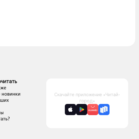
очитать
аже
 новинки
Скачайте приложение «Читай-
чших
город»
лы
ать?