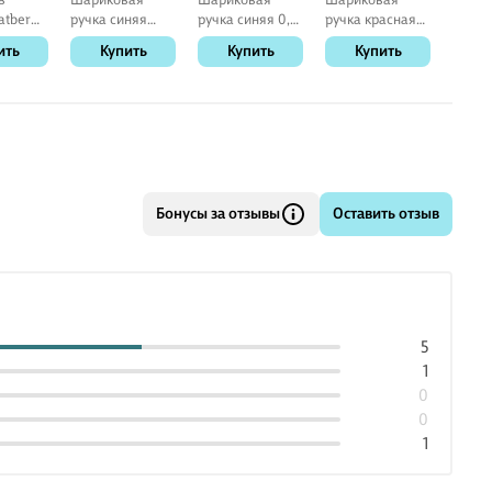
atber
ручка синяя
ручка синяя 0,7
ручка красная
middle
я» 24
автоматическая
мм, My-Tech,
автоматическая
ить
Купить
Купить
Купить
К
1 мм, K15,
Pensan
0,5 мм, Element,
Schneider, в
Schiller
ассортименте
Бонусы за отзывы
Оставить отзыв
5
1
0
0
1