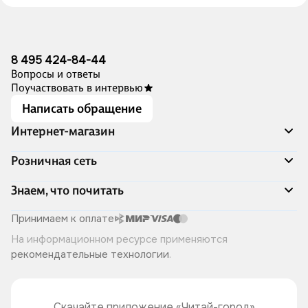
8 495 424-84-44
Вопросы и ответы
Поучаствовать в интервью
Написать обращение
Интернет-магазин
Акции
Розничная сеть
Распродажа
Доставка и оплата
Адреса магазинов
Знаем, что почитать
Программа лояльности
Книжный Дозор
Подарочные сертификаты
О компании
Скоро в продаже
Принимаем к оплате
Правила продажи
Читай-город для бизнеса
Эксклюзивные новинки
На информационном ресурсе применяются
Политика конфиденциальности
Хотите у нас работать?
Лучшие из лучших
рекомендательные технологии
.
Читай-журнал
Книжные циклы
Что ещё почитать?
Скачайте приложение «Читай-город»