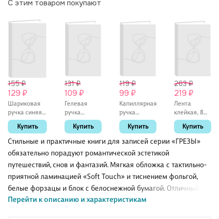
С этим товаром покупают
155 ₽
131 ₽
119 ₽
263 ₽
129 ₽
109 ₽
99 ₽
219 ₽
Шариковая
Гелевая
Капиллярная
Лента
ручка синяя
ручка
ручка
клейкая, 8
0,5 мм, MC
черная 0,5
чёрная 0,6
мм х 5 м,
Купить
Купить
Купить
Купить
Gold,
мм, Basic,
мм, Fineliner,
двусторонняя,
MunHwa
Schiller
Schiller
Yoi
Стильные и практичные книги для записей серии «ГРЕЗЫ»
обязательно порадуют романтической эстетикой
путешествий, снов и фантазий. Мягкая обложка с тактильно-
приятной ламинацией «Soft Touch» и тиснением фольгой,
белые форзацы и блок с белоснежной бумагой. Отличный
Перейти к описанию и характеристикам
вариант для записей и заметок, доступный каждому
любителю удобных качественных канцтоваров.