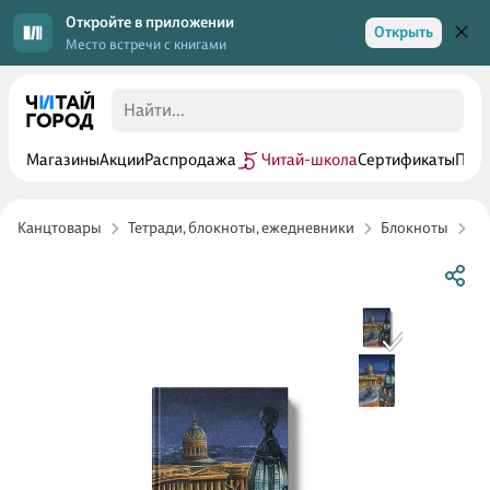
Откройте в приложении
Открыть
Место встречи с книгами
Магазины
Акции
Распродажа
Читай-школа
Сертификаты
Прог
Канцтовары
Тетради, блокноты, ежедневники
Блокноты
Б