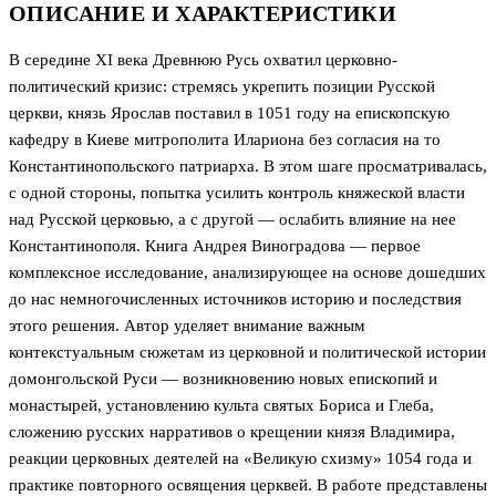
ОПИСАНИЕ И ХАРАКТЕРИСТИКИ
В середине XI века Древнюю Русь охватил церковно-
политический кризис: стремясь укрепить позиции Русской
церкви, князь Ярослав поставил в 1051 году на епископскую
кафедру в Киеве митрополита Илариона без согласия на то
Константинопольского патриарха. В этом шаге просматривалась,
с одной стороны, попытка усилить контроль княжеской власти
над Русской церковью, а с другой — ослабить влияние на нее
Константинополя. Книга Андрея Виноградова — первое
комплексное исследование, анализирующее на основе дошедших
до нас немногочисленных источников историю и последствия
этого решения. Автор уделяет внимание важным
контекстуальным сюжетам из церковной и политической истории
домонгольской Руси — возникновению новых епископий и
монастырей, установлению культа святых Бориса и Глеба,
сложению русских нарративов о крещении князя Владимира,
реакции церковных деятелей на «Великую схизму» 1054 года и
практике повторного освящения церквей. В работе представлены