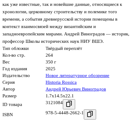
как уже известные, так и новейшие данные, относящиеся к
хронологии, церковному строительству и полемике того
времени, а события древнерусской истории помещены в
контекст взаимосвязей между византийским и
западноевропейским мирами. Андрей Виноградов — историк,
профессор Школы исторических наук НИУ ВШЭ.
Тип обложки
Твёрдый переплёт
Кол-во стр.
264
Вес
350 г
Год издания
2025
Издательство
Новое литературное обозрение
Серия
Historia Rossica
Автор
Андрей Юрьевич Виноградов
Размер
1.7x14.5x22.1
3121084
ID товара
978-5-4448-2662-1
ISBN