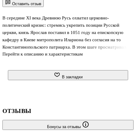
Оставить отзыв
В середине XI века Древнюю Русь охватил церковно-
политический кризис: стремясь укрепить позиции Русской
церкви, князь Ярослав поставил в 1051 году на епископскую
кафедру в Киеве митрополита Илариона без согласия на то
Константинопольского патриарха. В этом шаге просматривалась,
Перейти к описанию и характеристикам
с одной стороны, попытка усилить контроль княжеской власти
над Русской церковью, а с другой — ослабить влияние на нее
Константинополя. Книга Андрея Виноградова — первое
комплексное исследование, анализирующее на основе дошедших
В закладки
до нас немногочисленных источников историю и последствия
этого решения. Автор уделяет внимание важным
контекстуальным сюжетам из церковной и политической истории
домонгольской Руси — возникнове
ОТЗЫВЫ
Бонусы за отзывы