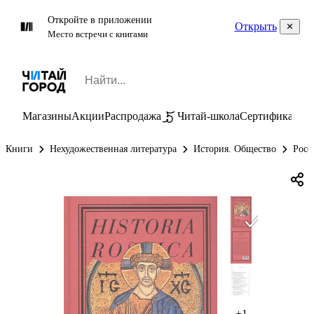
Откройте в приложении
Открыть
Место встречи с книгами
Магазины
Акции
Распродажа
Читай-школа
Сертификаты
П
Книги
Нехудожественная литература
История. Общество
Росс
+1