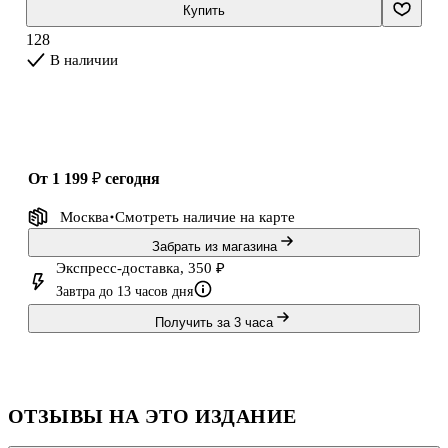
Джеральдина, страшные убийства, похищения и заговоры — всё
Купить
это вы найдете в рассказах Роберта Льюиса Стивенсо
128
В наличии
от 1 199 ₽
сегодня
Москва
Смотреть наличие
на карте
Забрать из магазина
Экспресс-доставка, 350 ₽
Завтра до 13 часов дня
Получить за 3 часа
ОТЗЫВЫ НА ЭТО ИЗДАНИЕ