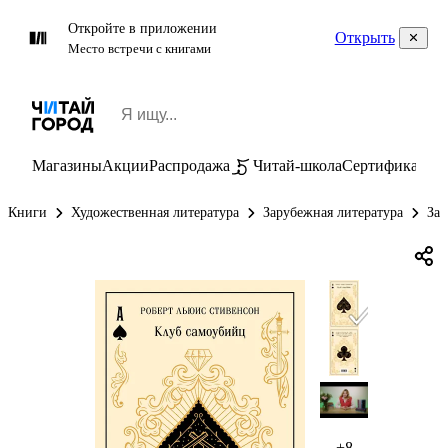
Откройте в приложении
Открыть
Место встречи с книгами
Магазины
Акции
Распродажа
Читай-школа
Сертификаты
П
Книги
Художественная литература
Зарубежная литература
Зар
+8