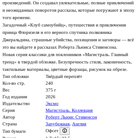
произведений. Он создавал увлекательные, полные приключений
и неожиданных поворотов рассказы, которые погружают в эпоху
того времени.
Загадочный «Клуб самоубийц», путешествия и приключения
принца Флоризеля и его верного спутника полковника
Джеральдина, страшные убийства, похищения и заговоры — всё
это вы найдете в рассказах Роберта Льюиса Стивенсона.
Новая серия классики для поклонников «Магистраль. Главный
тренд» в твердой обложке. Безупречность стиля, лаконичность,
тактильные материалы, цветные форзацы, рисунок на обрезе.
Тип обложки
Твёрдый переплёт
Кол-во стр.
240
Вес
375 г
Год издания
2026
Издательство
Эксмо
Серия
Магистраль. Коллекция
Автор
Роберт Льюис Стивенсон
Страна
Зарубежная
,
Англия
Офсет
Тип бумаги