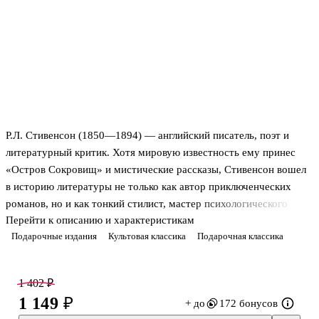
Р.Л. Стивенсон (1850—1894) — английский писатель, поэт и
литературный критик. Хотя мировую известность ему принес
«Остров Сокровищ» и мистические рассказы, Стивенсон вошел
в историю литературы не только как автор приключенческих
романов, но и как тонкий стилист, мастер психологического
Перейти к описанию и характеристикам
портрета. Единоборство добра и зла стало основной темой его
Подарочные издания
Культовая классика
Подарочная классика
произведений. Он создавал увлекательные, полные приключений
и неожиданных поворотов рассказы, которые погружают в эпоху
того времени.
1 402 ₽
Загадочный «Клуб самоубийц», путешествия и приключения
1 149 ₽
+ до
172 бонусов
принца Флоризеля и его верного спутника полковника