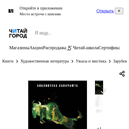
Откройте в приложении
Открыть
Место встречи с книгами
Магазины
Акции
Распродажа
Читай-школа
Сертификаты
П
Книги
Художественная литература
Ужасы и мистика
Зарубеж
+1