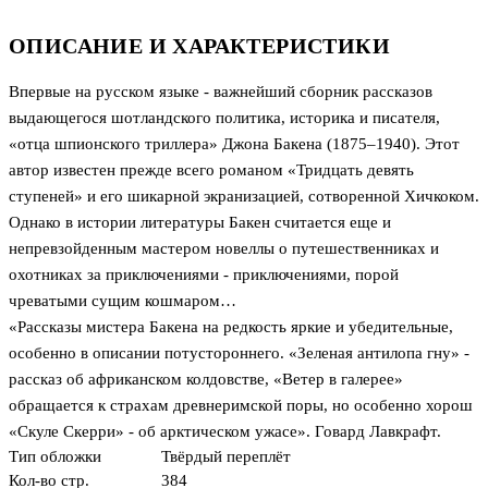
ОПИСАНИЕ И ХАРАКТЕРИСТИКИ
Впервые на русском языке - важнейший сборник рассказов
выдающегося шотландского политика, историка и писателя,
«отца шпионского триллера» Джона Бакена (1875–1940). Этот
автор известен прежде всего романом «Тридцать девять
ступеней» и его шикарной экранизацией, сотворенной Хичкоком.
Однако в истории литературы Бакен считается еще и
непревзойденным мастером новеллы о путешественниках и
охотниках за приключениями - приключениями, порой
чреватыми сущим кошмаром…
«Рассказы мистера Бакена на редкость яркие и убедительные,
особенно в описании потустороннего. «Зеленая антилопа гну» -
рассказ об африканском колдовстве, «Ветер в галерее»
обращается к страхам древнеримской поры, но особенно хорош
«Скуле Скерри» - об арктическом ужасе». Говард Лавкрафт.
Тип обложки
Твёрдый переплёт
Кол-во стр.
384