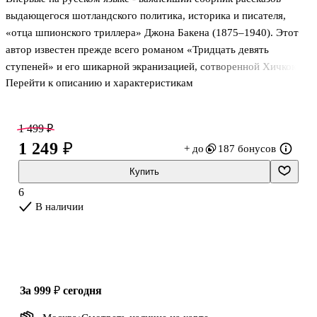
выдающегося шотландского политика, историка и писателя,
«отца шпионского триллера» Джона Бакена (1875–1940). Этот
автор известен прежде всего романом «Тридцать девять
ступеней» и его шикарной экранизацией, сотворенной Хичкоком.
Перейти к описанию и характеристикам
Однако в истории литературы Бакен считается еще и
непревзойденным мастером новеллы о путешественниках и
охотниках за приключениями - приключениями, порой
1 499 ₽
чреватыми сущим кошмаром…
1 249 ₽
+ до
187 бонусов
«Рассказы мистера Бакена на редкость яркие и убедительные,
особенно в описании потустороннего. «Зеленая антилопа гну» -
Купить
рассказ об африканском колдовстве, «Ветер в галерее»
6
обращается к страхам древнеримской поры, но особенно хорош
В наличии
«С
за 999 ₽
сегодня