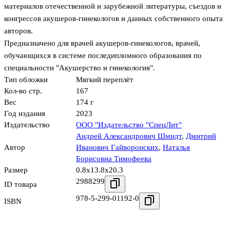
материалов отечественной и зарубежной литературы, съездов и
конгрессов акушеров-гинекологов и данных собственного опыта
авторов.
Предназначено для врачей акушеров-гинекологов, врачей,
обучающихся в системе последипломного образования по
специальности "Акушерство и гинекология".
Тип обложки
Мягкий переплёт
Кол-во стр.
167
Вес
174 г
Год издания
2023
Издательство
ООО "Издательство "СпецЛит"
Андрей Александрович Шмидт
,
Дмитрий
Автор
Иванович Гайворонских
,
Наталья
Борисовна Тимофеева
Размер
0.8x13.8x20.3
2988299
ID товара
978-5-299-01192-0
ISBN