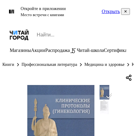
Откройте в приложении
Открыть
Место встречи с книгами
Магазины
Акции
Распродажа
Читай-школа
Сертификаты
П
Книги
Профессиональная литература
Медицина и здоровье
К