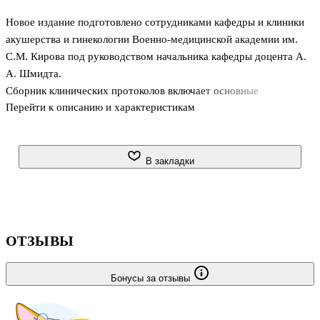
Новое издание подготовлено сотрудниками кафедры и клиники
акушерства и гинекологии Военно-медицинской академии им.
С.М. Кирова под руководством начальника кафедры доцента А.
А. Шмидта.
Сборник клинических протоколов включает основные
Перейти к описанию и характеристикам
нозологические формы и клинические ситуации, встречающиеся
в практической работе врачей женских консультаций и
гинекологических стационаров. Протоколы составлены на основе
действующих регламентирующих документов МЗ РФ,
В закладки
материалов отечественной и зарубежной литературы, съездов и
конгрессов акушеров-гинекологов и данных собственного опыта
авторов.
Предназначено для врачей акушеров-гинекологов, врачей,
ОТЗЫВЫ
обучающихся в системе последипломного образования по спец
Бонусы за отзывы