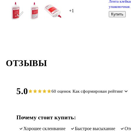
Лента клейка
упаковочная
+1
прозрачная, 
Купить
мм х 60 м,
GoodMark
ОТЗЫВЫ
5.0
60 оценок
Как сформирован рейтинг
Почему стоит купить:
хорошее склеивание
быстрое высыхание
о