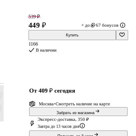
539 ₽
449 ₽
+ до
67 бонусов
Купить
1166
В наличии
е
от 409 ₽
сегодня
Москва
Смотреть наличие
на карте
Забрать из магазина
Экспресс-доставка, 350 ₽
179 ₽
71 ₽
143 ₽
155 ₽
Завтра до 13 часов дня
149 ₽
59 ₽
119 ₽
129 ₽