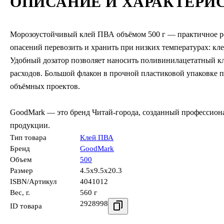
ОПИСАНИЕ И ХАРАКТЕРИ
Морозоустойчивый клей ПВА объёмом 500 г — практичное ре
опасений перевозить и хранить при низких температурах: кл
Удобный дозатор позволяет наносить поливинилацетатный кл
расходов. Большой флакон в прочной пластиковой упаковке п
объёмных проектов.
GoodMark — это бренд Читай-города, созданный профессион
продукции.
Тип товара
Клей ПВА
Бренд
GoodMark
Объем
500
Размер
4.5x9.5x20.3
ISBN/Артикул
4041012
Вес, г.
560 г
2928998
ID товара