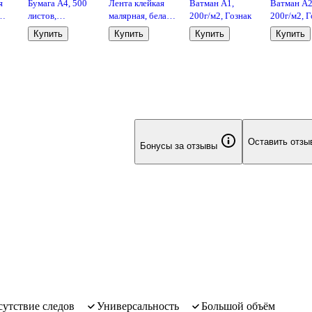
я
Бумага А4, 500
Лента клейкая
Ватман А1,
Ватман А2
листов,
малярная, белая,
200г/м2, Гознак
200г/м2, Г
48
«SvetoCopy»,
48 мм х 25 м,
Купить
Купить
Купить
Купить
Svetocopy
GoodMark
Оставить отзы
Бонусы за отзывы
тсутствие следов
универсальность
большой объём