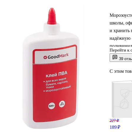
Морозоуст
школы, офи
и хранить 
надёжную 
поливинила
Перейти к 
лишних ра
39 отз
подойдёт д
проектов.
С этим то
GoodMark 
тщательно
227 ₽
189 ₽