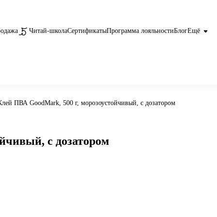
родажа
Читай-школа
Сертификаты
Программа лояльности
Блог
Ещё
Клей ПВА GoodMark, 500 г, морозоустойчивый, с дозатором
йчивый, с дозатором