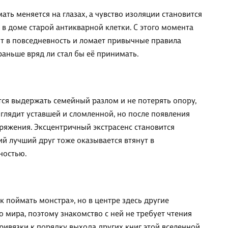
ать меняется на глазах, а чувство изоляции становится
в доме старой антикварной клетки. С этого момента
ит в повседневность и ломает привычные правила
раньше вряд ли стал бы её принимать.
ся выдержать семейный разлом и не потерять опору,
ыглядит уставшей и сломленной, но после появления
пряжения. Эксцентричный экстрасенс становится
 лучший друг тоже оказывается втянут в
ностью.
к поймать монстра», но в центре здесь другие
 мира, поэтому знакомство с ней не требует чтения
ривязки к порядку выхода других книг этой вселенной.