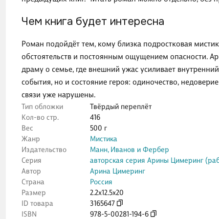
Чем книга будет интересна
Роман подойдёт тем, кому близка подростковая мисти
обстоятельств и постоянным ощущением опасности. Ар
драму о семье, где внешний ужас усиливает внутренний
события, но и состояние героя: одиночество, недовери
связи уже нарушены.
Тип обложки
Твёрдый переплёт
Кол-во стр.
416
Вес
500 г
Жанр
Мистика
Издательство
Манн, Иванов и Фербер
Серия
авторская серия Арины Цимеринг (ра
Автор
Арина Цимеринг
Страна
Россия
Размер
2.2x12.5x20
ID товара
3165647
ISBN
978-5-00281-194-6