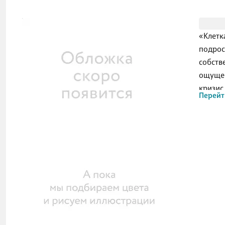
«Клетк
подрос
собств
ощущен
кризис
Перейт
простр
молодё
хоррор
матери
предел
домашн
О ч
Джи Га
меняетс