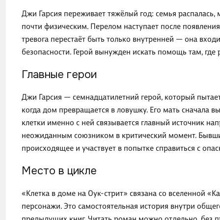
Джи Гарсия переживает тяжёлый год: семья распалась, м
почти физическим. Перелом наступает после появления 
тревога перестаёт быть только внутренней — она вход
безопасности. Герой вынужден искать помощь там, где 
Главные герои
Джи Гарсия — семнадцатилетний герой, который пытает
когда дом превращается в ловушку. Его мать сначала в
клетки именно с ней связывается главный источник на
неожиданным союзником в критический момент. Бывший
происходящее и участвует в попытке справиться с опас
Место в цикле
«Клетка в доме на Оук-стрит» связана со вселенной «Ка
персонажи. Это самостоятельная история внутри общего
предыдущих книг. Читать роман можно отдельно, без п