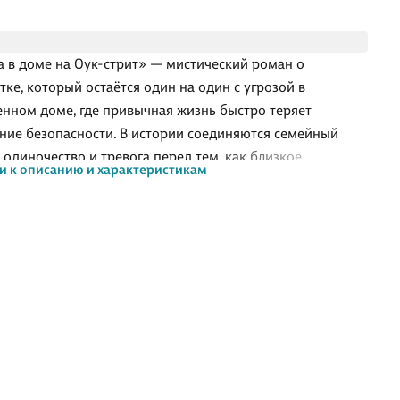
а в доме на Оук-стрит» — мистический роман о
тке, который остаётся один на один с угрозой в
енном доме, где привычная жизнь быстро теряет
ие безопасности. В истории соединяются семейный
, одиночество и тревога перед тем, как близкое
и к описанию и характеристикам
анство становится чужим и враждебным. Это
жная проза на стыке тёмного городского фэнтези и
а: после развода родителей и тяжёлого состояния
 семнадцатилетний Джи Гарсия и без того живёт на
е, а появление старой антикварной клетки делает
юю обстановку всё более опасной и непредсказуемой.
ём книга
рсия переживает тяжёлый год: семья распалась, мать
я на глазах, а чувство изо