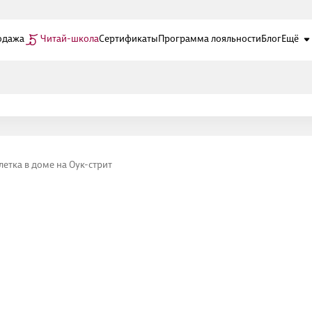
одажа
Читай-школа
Сертификаты
Программа лояльности
Блог
Ещё
летка в доме на Оук-стрит