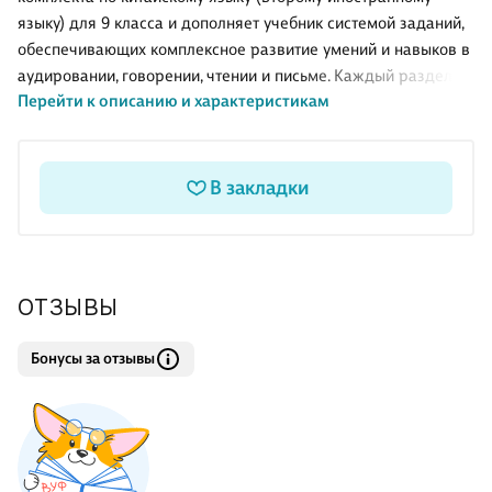
языку) для 9 класса и дополняет учебник системой заданий,
обеспечивающих комплексное развитие умений и навыков в
аудировании, говорении, чтении и письме. Каждый раздел
Перейти к описанию и характеристикам
рабочей тетради соотнесён с соответствующим разделом
учебника. Тетрадь включает четыре проверочные работы в
тестовой форме.
В закладки
ОТЗЫВЫ
Бонусы за отзывы