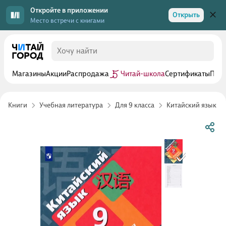
Откройте в приложении
Открыть
Место встречи с книгами
Магазины
Акции
Распродажа
Читай-школа
Сертификаты
Прог
Книги
Учебная литература
Для 9 класса
Китайский язык 9 