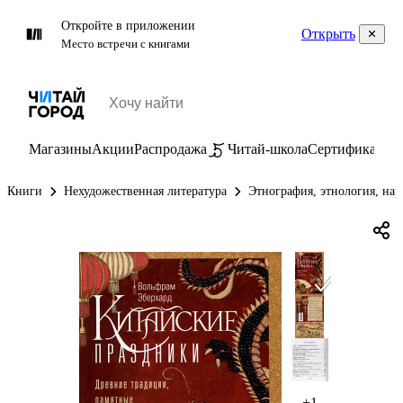
Откройте в приложении
Открыть
Место встречи с книгами
Магазины
Акции
Распродажа
Читай-школа
Сертификаты
П
Книги
Нехудожественная литература
Этнография, этнология, на
+1