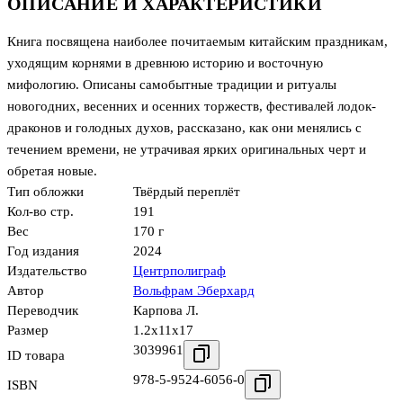
ОПИСАНИЕ И ХАРАКТЕРИСТИКИ
Книга посвящена наиболее почитаемым китайским праздникам,
уходящим корнями в древнюю историю и восточную
мифологию. Описаны самобытные традиции и ритуалы
новогодних, весенних и осенних торжеств, фестивалей лодок-
драконов и голодных духов, рассказано, как они менялись с
течением времени, не утрачивая ярких оригинальных черт и
обретая новые.
Тип обложки
Твёрдый переплёт
Кол-во стр.
191
Вес
170 г
Год издания
2024
Издательство
Центрполиграф
Автор
Вольфрам Эберхард
Переводчик
Карпова Л.
Размер
1.2x11x17
3039961
ID товара
978-5-9524-6056-0
ISBN