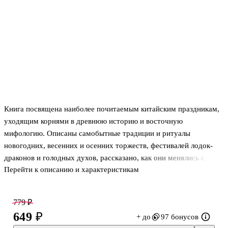
Книга посвящена наиболее почитаемым китайским праздникам,
уходящим корнями в древнюю историю и восточную
мифологию. Описаны самобытные традиции и ритуалы
новогодних, весенних и осенних торжеств, фестивалей лодок-
драконов и голодных духов, рассказано, как они менялись с
Перейти к описанию и характеристикам
течением времени, не утрачивая ярких оригинальных черт и
обретая новые.
779 ₽
649 ₽
+ до
97 бонусов