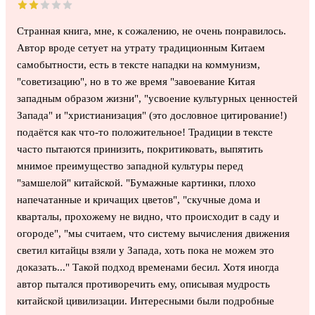
Странная книга, мне, к сожалению, не очень понравилось.
Автор вроде сетует на утрату традиционным Китаем
самобытности, есть в тексте нападки на коммунизм,
"советизацию", но в то же время "завоевание Китая
западным образом жизни", "усвоение культурных ценностей
Запада" и "христианизация" (это дословное цитирование!)
подаётся как что-то положительное! Традиции в тексте
часто пытаются принизить, покритиковать, выпятить
мнимое преимущество западной культуры перед
"замшелой" китайской. "Бумажные картинки, плохо
напечатанные и кричащих цветов", "скучные дома и
кварталы, прохожему не видно, что происходит в саду и
огороде", "мы считаем, что систему вычисления движения
светил китайцы взяли у Запада, хоть пока не можем это
доказать..." Такой подход временами бесил. Хотя иногда
автор пытался противоречить ему, описывая мудрость
китайской цивилизации. Интересными были подробные