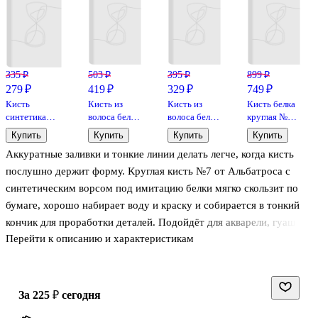
335 ₽
503 ₽
395 ₽
899 ₽
279 ₽
419 ₽
329 ₽
749 ₽
Кисть
Кисть из
Кисть из
Кисть белка
синтетика
волоса белки,
волоса белки,
круглая №6,
плоская №18,
круглая, № 6
круглая, № 5
ГАММА
Купить
Купить
Купить
Купить
Артком
Аккуратные заливки и тонкие линии делать легче, когда кисть
послушно держит форму. Круглая кисть №7 от Альбатроса с
синтетическим ворсом под имитацию белки мягко скользит по
бумаге, хорошо набирает воду и краску и собирается в тонкий
кончик для проработки деталей. Подойдёт для акварели, гуаши и
Перейти к описанию и характеристикам
темперы — удобно и для учёбы, и для домашнего творчества.
за 225 ₽
сегодня