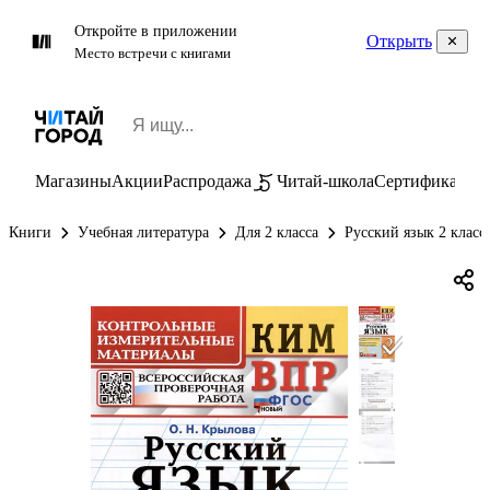
Откройте в приложении
Открыть
Место встречи с книгами
Магазины
Акции
Распродажа
Читай-школа
Сертификаты
П
Книги
Учебная литература
Для 2 класса
Русский язык 2 класс