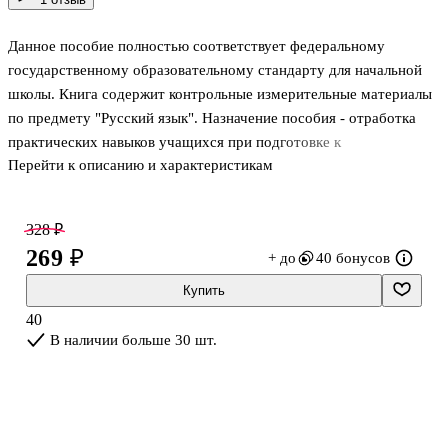
Данное пособие полностью соответствует федеральному
государственному образовательному стандарту для начальной
школы. Книга содержит контрольные измерительные материалы
по предмету "Русский язык". Назначение пособия - отработка
практических навыков учащихся при подготовке к
Перейти к описанию и характеристикам
Всероссийской проверочной работе. В сборнике даны ответы на
все варианты заданий. Приведены критерии оценивания.
328 ₽
269 ₽
+ до
40 бонусов
Купить
40
В наличии больше 30 шт.