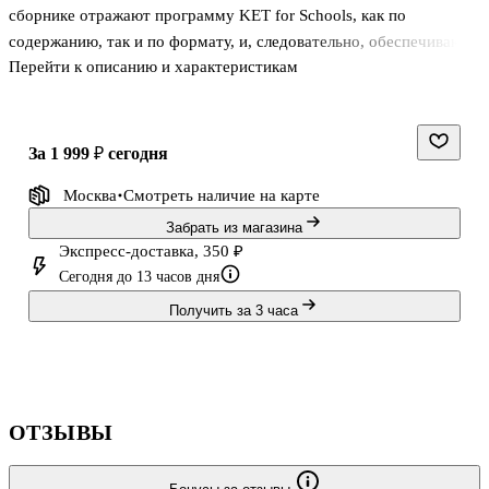
сборнике отражают программу KET for Schools, как по
содержанию, так и по формату, и, следовательно, обеспечивают
Перейти к описанию и характеристикам
тщательную, систематическую подготовку к экзамену и
практику.
Книга для учителя содержит весь материал из учебника ученика
за 1 999 ₽
сегодня
с ответами, напечатанными печатными буквами, типовые ответы
Москва
Смотреть наличие
на карте
для письменной работы, конспекты записанного материала и
расширенные версии всех тестов по устной речи с
Забрать из магазина
предложенными ответами.
Экспресс-доставка, 350 ₽
Сегодня до 13 часов дня
Получить за 3 часа
ОТЗЫВЫ