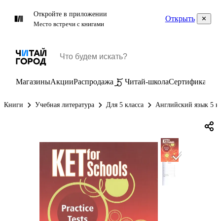
Откройте в приложении
Открыть
Место встречи с книгами
Магазины
Акции
Распродажа
Читай-школа
Сертификаты
П
Книги
Учебная литература
Для 5 класса
Английский язык 5 к