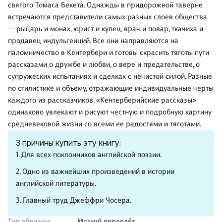
святого Томаса Бекета. Однажды в придорожной таверне
встречаются представители самых разных слоев общества
— рыцарь и монах, юрист и купец, врач и повар, ткачиха и
продавец индульгенций. Все они направляются на
паломничество в Кентербери и готовы скрасить тяготы пути
рассказами о дружбе и любви, о вере и предательстве, о
супружеских испытаниях и сделках с нечистой силой. Разные
по стилистике и объему, отражающие индивидуальные черты
каждого из рассказчиков, «Кентерберийские рассказы»
одинаково увлекают и рисуют честную и подробную картину
средневековой жизни со всеми ее радостями и тяготами.
3 причины купить эту книгу:
1. Для всех поклонников английской поэзии.
2. Одно из важнейших произведений в истории
английской литературы.
3. Главный труд Джеффри Чосера.
Тип обложки
Мягкий переплёт