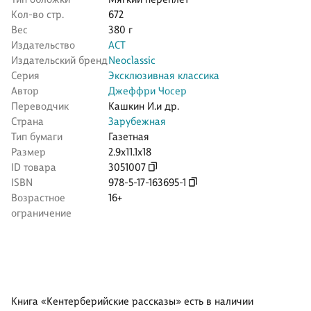
Кол-во стр.
672
Вес
380 г
Издательство
АСТ
Издательский бренд
Neoclassic
Серия
Эксклюзивная классика
Автор
Джеффри Чосер
Переводчик
Кашкин И.и др.
Страна
Зарубежная
Тип бумаги
Газетная
Размер
2.9x11.1x18
ID товара
3051007
ISBN
978-5-17-163695-1
Возрастное
16+
ограничение
Книга «Кентерберийские рассказы» есть в наличии