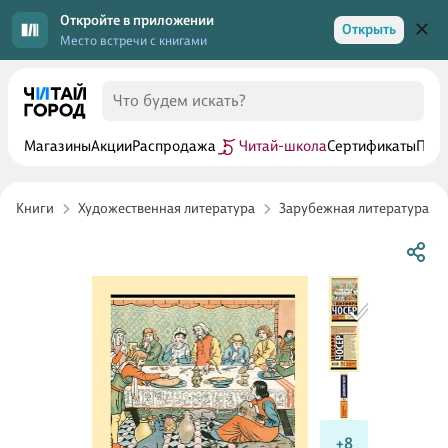
Откройте в приложении
Открыть
Место встречи с книгами
Магазины
Акции
Распродажа
Читай-школа
Сертификаты
Прог
Книги
Художественная литература
Зарубежная литература
+8