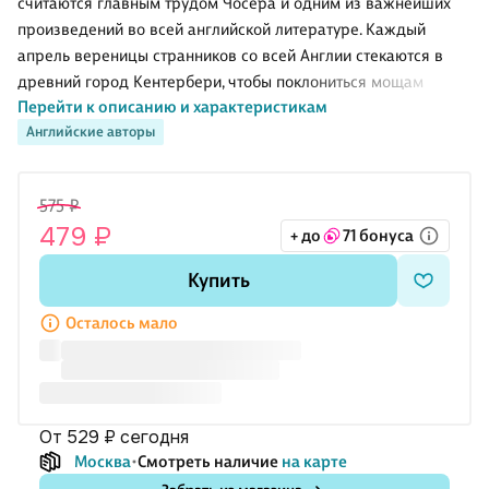
считаются главным трудом Чосера и одним из важнейших
произведений во всей английской литературе. Каждый
апрель вереницы странников со всей Англии стекаются в
древний город Кентербери, чтобы поклониться мощам
Перейти к описанию и характеристикам
святого Томаса Бекета. Однажды в придорожной таверне
Английские авторы
встречаются представители самых разных слоев общества
— рыцарь и монах, юрист и купец, врач и повар, ткачиха и
продавец индульгенций. Все они направляются на
575 ₽
паломничество в Кентербери и готовы скрасить тяготы пути
479 ₽
+ до
71 бонуса
рассказами о дружбе и любви, о вере и предательстве, о
супружеских испытаниях и сделках с нечистой силой. Разные
Купить
по стилистике и объему, отражающие индивидуальные черты
ка
Осталось мало
от 529 ₽
сегодня
Москва
Смотреть наличие
на карте