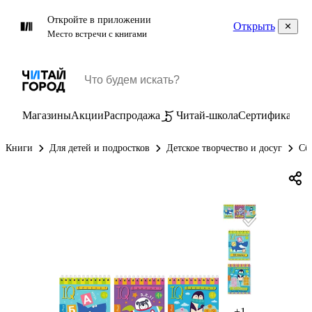
Откройте в приложении
Открыть
Место встречи с книгами
Магазины
Акции
Распродажа
Читай-школа
Сертификаты
П
Книги
Для детей и подростков
Детское творчество и досуг
Сб
+1