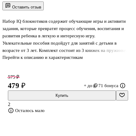
Оставить отзыв
Набор IQ блокнотиков содержит обучающие игры и активити
задания, которые превратят процесс обучения, воспитания и
развития ребенка в легкую и интересную игру.
Увлекательные пособия подойдут для занятий с детьми в
возрасте от 3 лет. Комплект состоит из 3 книжек на пружинке, в
Перейти к описанию и характеристикам
которых содержится 240 игр-заданий.
Малыши, вооружившись карандашом или показывая ответы
пальчиком, будет искать отличия в картинках, потерянные вещи,
575 ₽
спрятавшихся животных, что помогает развивать внимание,
479 ₽
+ до
71 бонуса
мелкую моторику и мышление. Задания в блокнотах направлены
на развитие зрительно-моторной координации, памяти,
Купить
мышления, восприятия. Так же есть задания с лабиринтами, на
2
поиск лишнего, отличия, изучение размеро
Осталось мало