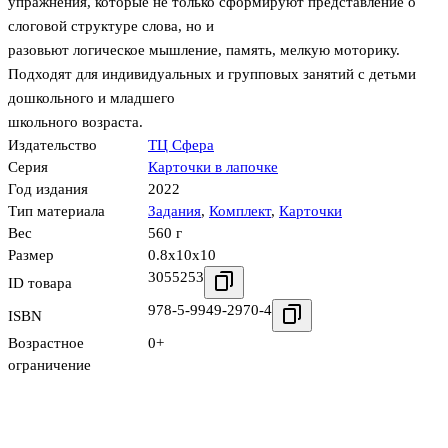
упражнения, которые не только сформируют представление о
слоговой структуре слова, но и
разовьют логическое мышление, память, мелкую моторику.
Подходят для индивидуальных и групповых занятий с детьми
дошкольного и младшего
школьного возраста.
Издательство
ТЦ Сфера
Серия
Карточки в лапочке
Год издания
2022
Тип материала
Задания
,
Комплект
,
Карточки
Вес
560 г
Размер
0.8x10x10
3055253
ID товара
978-5-9949-2970-4
ISBN
Возрастное
0+
ограничение