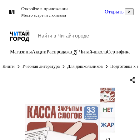
Откройте в приложении
Открыть
Место встречи с книгами
Магазины
Акции
Распродажа
Читай-школа
Сертификаты
П
Книги
Учебная литература
Для дошкольников
Подготовка к ш
+3