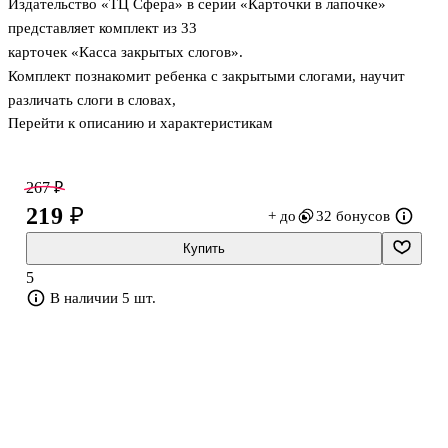
Издательство «ТЦ Сфера» в серии «Карточки в лапочке»
представляет комплект из 33
карточек «Касса закрытых слогов».
Комплект познакомит ребенка с закрытыми слогами, научит
различать слоги в словах,
Перейти к описанию и характеристикам
составлять из них слова, правильно делать перенос слов и делить
на слоги, разовьет навыки
чтения и письма.
267 ₽
На цветной стороне карточек изображены слоги, из которых,
219 ₽
+ до
32 бонусов
используя комплект
«Касса слогов», можно составить слова. На обороте карточек
Купить
даются игры, задания и
5
упражнения, которые не только сформируют представление о
В наличии 5 шт.
слоговой структуре слова, но и
разовьют логическое мышление, память, мелкую моторику.
Подходят для индивидуальных и групповых занятий с детьми д