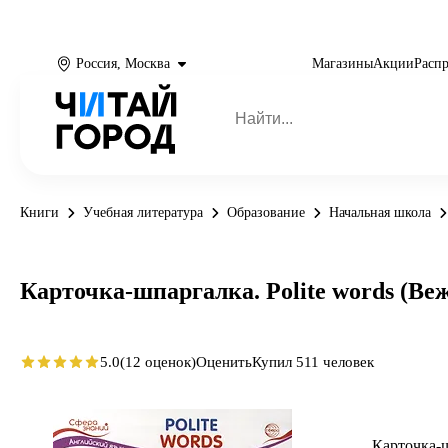
Россия, Москва
Магазины
Акции
Расп
Книги
Учебная литература
Образование
Начальная школа
Карточка-шпаргалка. Polite words (Ве
5.0
(12 оценок)
Оценить
Купил 511 человек
Карточка-ш