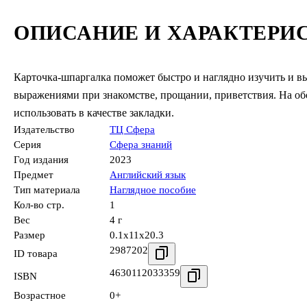
ОПИСАНИЕ И ХАРАКТЕРИ
Карточка-шпаргалка поможет быстро и наглядно изучить и в
выражениями при знакомстве, прощании, приветствия. На об
использовать в качестве закладки.
Издательство
ТЦ Сфера
Серия
Сфера знаний
Год издания
2023
Предмет
Английский язык
Тип материала
Наглядное пособие
Кол-во стр.
1
Вес
4 г
Размер
0.1x11x20.3
2987202
ID товара
4630112033359
ISBN
Возрастное
0+