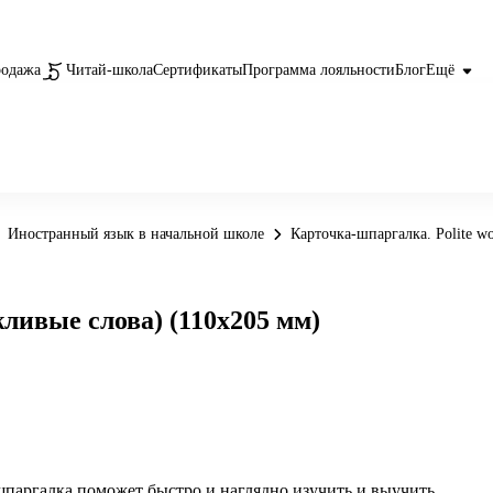
родажа
Читай-школа
Сертификаты
Программа лояльности
Блог
Ещё
Иностранный язык в начальной школе
Карточка-шпаргалка. Polite w
жливые слова) (110х205 мм)
паргалка поможет быстро и наглядно изучить и выучить