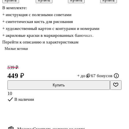
Купить
Купить
Купить
Купить
лепки), 12
«Навстречу
«Sanrio
«Котенок
В комплекте:
цветов (M-
мечте», 30 х
Angels &»,
рыжий с
4199-12)
40 см, 24
20 х 20 см,
клубком», 30
+ инструкция с полезными советами
цвета, Рыжий
Lori
х 30 см, на
+ синтетическая кисть для рисования
Кот
холсте с
+ художественный картон с контурами и номерами
подрамником,
Art idea
+ акриловые краски в маркированных баночках.
Перейти к описанию и характеристикам
Милые котики
539 ₽
449 ₽
+ до
67 бонусов
Купить
10
В наличии