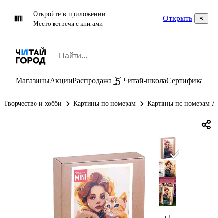
Откройте в приложении
Открыть
Место встречи с книгами
Магазины
Акции
Распродажа
Читай-школа
Сертификаты
П
Творчество и хобби
Картины по номерам
Картины по номерам А
+1