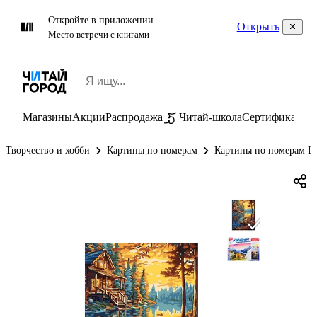
Откройте в приложении
Открыть
Место встречи с книгами
Магазины
Акции
Распродажа
Читай-школа
Сертификаты
П
Творчество и хобби
Картины по номерам
Картины по номерам Lo