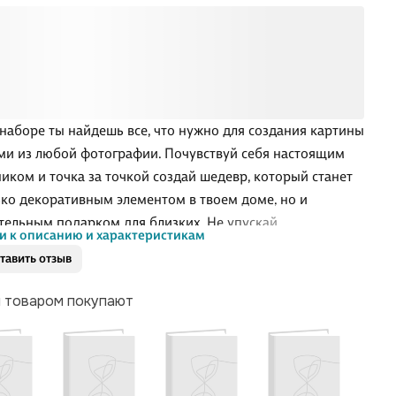
 наборе ты найдешь все, что нужно для создания картины
ми из любой фотографии. Почувствуй себя настоящим
иком и точка за точкой создай шедевр, который станет
ько декоративным элементом в твоем доме, но и
тельным подарком для близких. Не упускай
и к описанию и характеристикам
ность проявить свой талант и насладиться процессом
тавить отзыв
тва вместе с QBRIX!
м товаром покупают