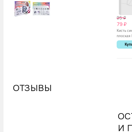
95 ₽
79 ₽
Кисть си
плоская
Артком
Куп
ОТЗЫВЫ
ОС
И 