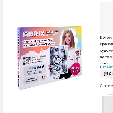
В этом
краска
художн
не тол
замеча
Перейт
возмож
Ос
творчес
С эти