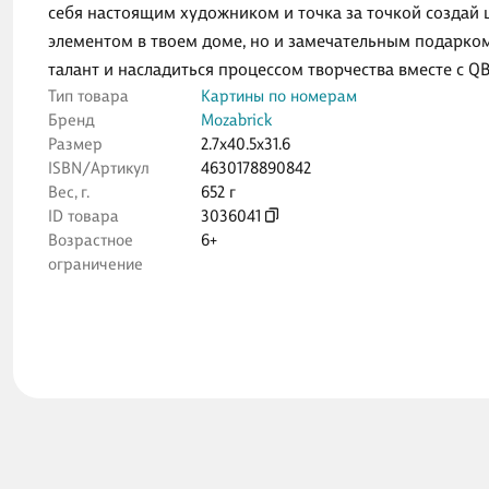
себя настоящим художником и точка за точкой создай 
элементом в твоем доме, но и замечательным подарком
талант и насладиться процессом творчества вместе с QB
Тип товара
Картины по номерам
Бренд
Mozabrick
Размер
2.7x40.5x31.6
ISBN/Артикул
4630178890842
Вес, г.
652 г
ID товара
3036041
Возрастное
6+
ограничение