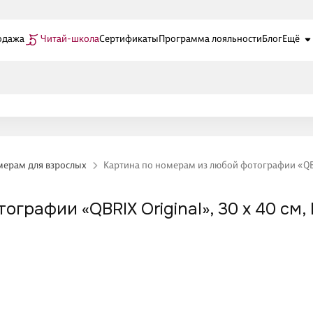
одажа
Читай-школа
Сертификаты
Программа лояльности
Блог
Ещё
мерам для взрослых
Картина по номерам из любой фотографии «QBRIX
графии «QBRIX Original», 30 х 40 см, 