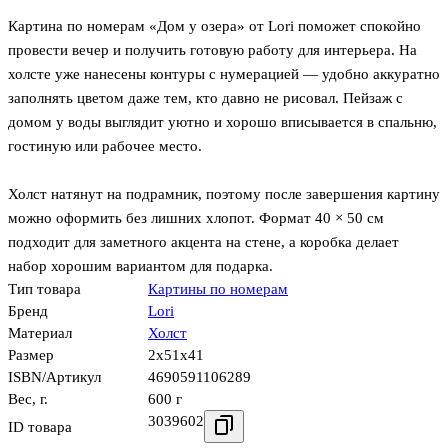
Картина по номерам «Дом у озера» от Lori поможет спокойно
провести вечер и получить готовую работу для интерьера. На
холсте уже нанесены контуры с нумерацией — удобно аккуратно
заполнять цветом даже тем, кто давно не рисовал. Пейзаж с
домом у воды выглядит уютно и хорошо вписывается в спальню,
гостиную или рабочее место.
Холст натянут на подрамник, поэтому после завершения картину
можно оформить без лишних хлопот. Формат 40 × 50 см
подходит для заметного акцента на стене, а коробка делает
набор хорошим вариантом для подарка.
Тип товара
Картины по номерам
Бренд
Lori
Материал
Холст
Размер
2x51x41
ISBN/Артикул
4690591106289
Вес, г.
600 г
3039602
ID товара