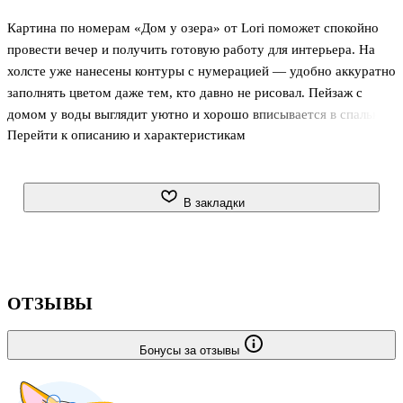
Картина по номерам «Дом у озера» от Lori поможет спокойно
провести вечер и получить готовую работу для интерьера. На
холсте уже нанесены контуры с нумерацией — удобно аккуратно
заполнять цветом даже тем, кто давно не рисовал. Пейзаж с
домом у воды выглядит уютно и хорошо вписывается в спальню,
Перейти к описанию и характеристикам
гостиную или рабочее место.
Холст натянут на подрамник, поэтому после завершения картину
можно оформить без лишних хлопот. Формат 40 × 50 см
В закладки
подходит для заметного акцента на стене, а коробка делает
набор хорошим вариантом для подарка.
ОТЗЫВЫ
Бонусы за отзывы