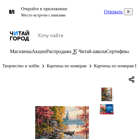
Откройте в приложении
Открыть
Место встречи с книгами
Магазины
Акции
Распродажа
Читай-школа
Сертификаты
П
Творчество и хобби
Картины по номерам
Картины по номерам Lo