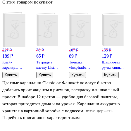
С этим товаром покупают
227 ₽
78 ₽
107 ₽
155 ₽
189 ₽
65 ₽
89 ₽
129 ₽
Клей-
Тетрадь в
Точилка
Шариковая
карандаш
клетку Listoff
«Inspiration
ручка синяя
«Extra», Erich
«Классическая
series», 1
0,5 мм, MC
Купить
Купить
Купить
Купить
Krause, 15 г
серия» в
отверстие,
Gold,
Цветные карандаши Classic от Феникс+ помогут быстро
ассортименте,
пластик, Yoi,
MunHwa
24 листа
в
добавить яркие акценты в рисунок, раскраску или школьный
ассортименте
проект. В наборе 12 цветов — удобно для базовой палитры,
которая пригодится дома и на уроках. Карандаши аккуратно
хранятся в картонной коробке с подвесом: легко держать
Перейти к описанию и характеристикам
порядок в пенале и брать набор с собой. Подходят для
штриховки и раскрашивания, линии ложатся ровно и без лишних