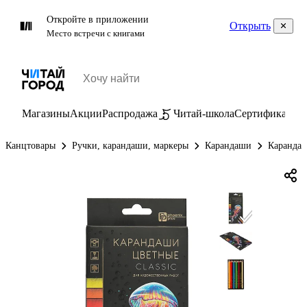
Откройте в приложении
Открыть
Место встречи с книгами
Магазины
Акции
Распродажа
Читай-школа
Сертификаты
П
Канцтовары
Ручки, карандаши, маркеры
Карандаши
Каранда