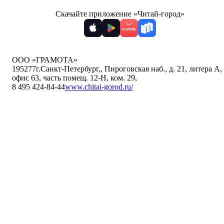
Скачайте приложение «Читай-город»
ООО «ГРАМОТА»
195277
г.Санкт-Петербург,
,
Пироговская наб., д. 21, литера А,
офис 63, часть помещ. 12-Н, ком. 29
,
8 495 424-84-44
www.chitai-gorod.ru/