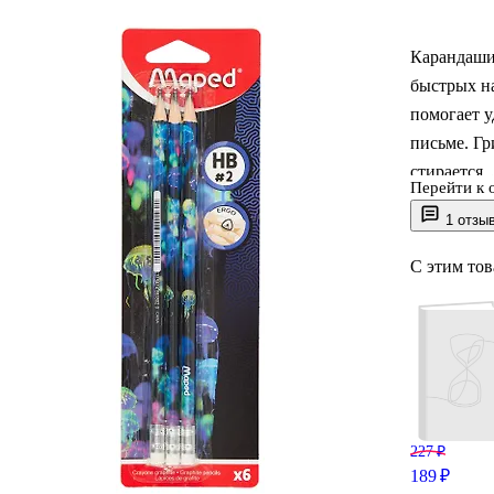
Карандаши
быстрых на
помогает у
письме. Г
стирается.
Перейти к 
Пластиковы
1 отзы
С этим то
227 ₽
189 ₽