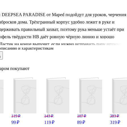
 DEEPSEA PARADISE от Maped подойдут для уроков, черчения
бросков дома. Трёхгранный корпус удобно лежит в руке и
держивать правильный захват, поэтому рука меньше устаёт при
рифель твёрдости HB даёт ровную чёрную линию и хорошо
 Ластик на конце выручит, если нужно исправить пару штрихов.
описанию и характеристикам
й корпус практичен, а блистер удобен для хранения и переноск
в
варом покупают
119 ₽
143 ₽
107 ₽
383 ₽
99 ₽
119 ₽
89 ₽
319 ₽