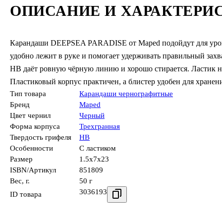
ОПИСАНИЕ И ХАРАКТЕРИ
Карандаши DEEPSEA PARADISE от Maped подойдут для уроко
удобно лежит в руке и помогает удерживать правильный захва
HB даёт ровную чёрную линию и хорошо стирается. Ластик н
Пластиковый корпус практичен, а блистер удобен для хранен
Тип товара
Карандаши чернографитные
Бренд
Maped
Цвет чернил
Черный
Форма корпуса
Трехгранная
Твердость грифеля
HB
Особенности
С ластиком
Размер
1.5x7x23
ISBN/Артикул
851809
Вес, г.
50 г
3036193
ID товара