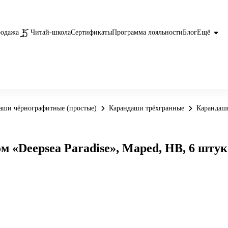
родажа
Читай-школа
Сертификаты
Программа лояльности
Блог
Ещё
аши чёрнографитные (простые)
Карандаши трёхгранные
Карандаши
 «Deepsea Paradise», Maped, HB, 6 штук