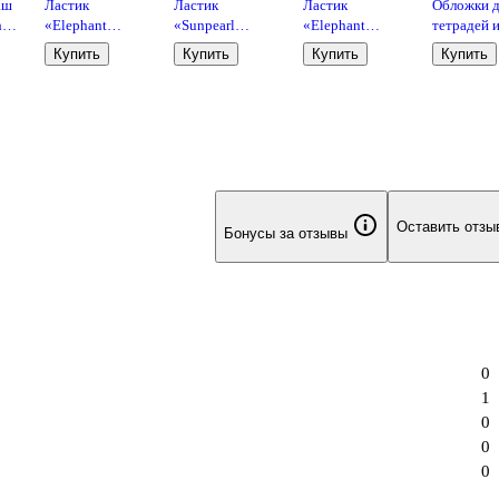
аш
Ластик
Ластик
Ластик
Обложки д
h
«Elephant
«Sunpearl
«Elephant
тетрадей 
300/40», Koh-i-
6541/40», Koh-i-
300/60», Koh-i-
дневников
Купить
Купить
Купить
Купить
Noor
Noor,
Noor
мкм, 209х
комбинированный
мм, Топ-С
10 штук
Оставить отзы
Бонусы за отзывы
0
1
0
0
0