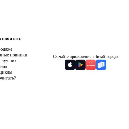
о почитать
родаже
вные новинки
Скачайте приложение «Читай-город»
з лучших
рнал
циклы
очитать?