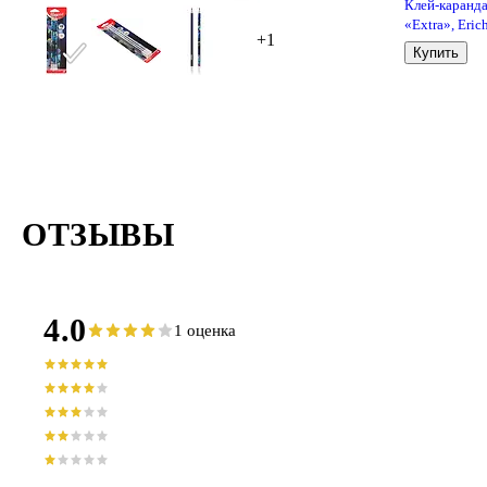
Клей-каранд
«Extra», Eric
+1
Krause, 15 г
Купить
ОТЗЫВЫ
4.0
1 оценка