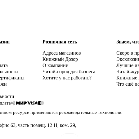
азин
Розничная сеть
Знаем, чт
Адреса магазинов
Скоро в п
Книжный Дозор
Эксклюзи
лата
О компании
Лучшие и
яльности
Читай-город для бизнеса
Читай-жу
ертификаты
Хотите у нас работать?
Книжные 
ажи
Что ещё п
ьности
плате
онном ресурсе применяются
рекомендательные технологии
.
офис 63, часть помещ. 12-Н, ком. 29
,