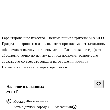
Гарантированное качество – неломающиеся грифели STABILO.
Грифели не крошатся и не ломаются при письме и затачивании,
обеспечивая высокую степень заточкиРасположение грифеля
абсолютно точно по центру корпуса позволяет равномерно
срезать его со всех сторон.Для изготовления корпуса
Перейти к описанию и характеристикам
карандашей используются только высококачественные породы
древесины, уникальное сочетание прочности и однородности
структуры которых обеспечивает легкое, плавное
затачивание.Профессиональный уровень полировки и
Наличие в магазинах
многослойное лаковое покрытие корпуса. Карандаши
от 63 ₽
приобретают непревзойденную глянцевость и «зеркальность»
Москва
Нет в наличии
поверхности, – их приятно держать в руке.
Есть в других городах,
6 магазинов