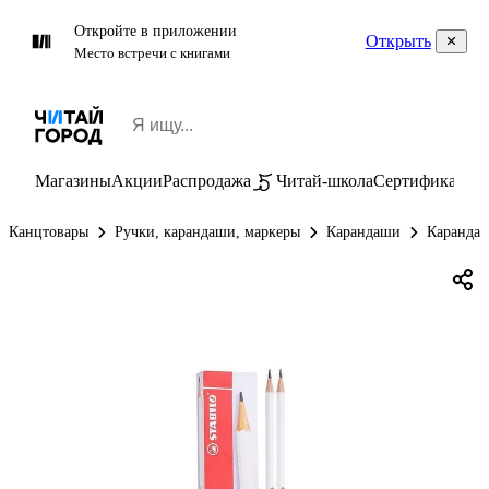
Откройте в приложении
Открыть
Место встречи с книгами
Магазины
Акции
Распродажа
Читай-школа
Сертификаты
П
Канцтовары
Ручки, карандаши, маркеры
Карандаши
Карандаш