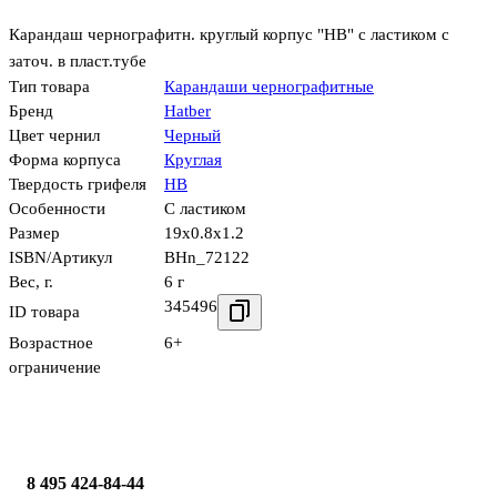
Карандаш чернографитн. круглый корпус "HB" с ластиком с
заточ. в пласт.тубе
Тип товара
Карандаши чернографитные
Бренд
Hatber
Цвет чернил
Черный
Форма корпуса
Круглая
Твердость грифеля
HB
Особенности
С ластиком
Размер
19x0.8x1.2
ISBN/Артикул
BHn_72122
Вес, г.
6 г
345496
ID товара
Возрастное
6+
ограничение
8 495 424-84-44