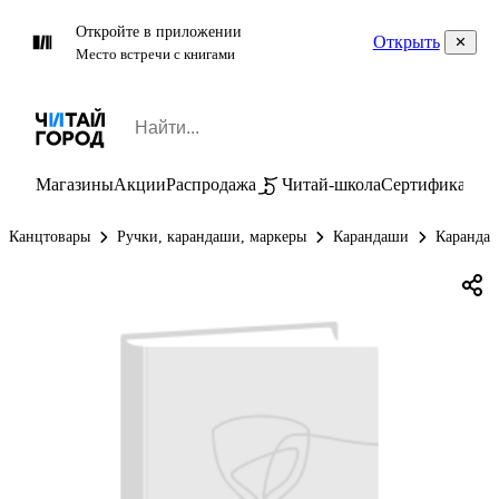
Откройте в приложении
Открыть
Место встречи с книгами
Магазины
Акции
Распродажа
Читай-школа
Сертификаты
П
Канцтовары
Ручки, карандаши, маркеры
Карандаши
Карандаш