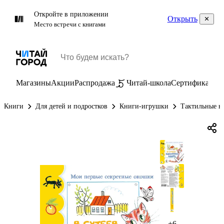
Откройте в приложении
Открыть
Место встречи с книгами
Магазины
Акции
Распродажа
Читай-школа
Сертификаты
П
Книги
Для детей и подростков
Книги-игрушки
Тактильные к
+6