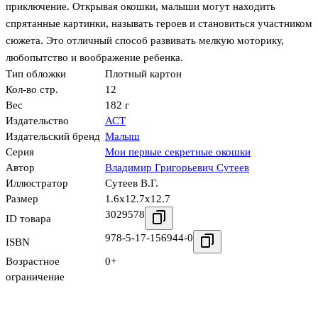
приключение. Открывая окошки, малыши могут находить
спрятанные картинки, называть героев и становиться участником
сюжета. Это отличный способ развивать мелкую моторику,
любопытство и воображение ребенка.
Тип обложки
Плотный картон
Кол-во стр.
12
Вес
182 г
Издательство
АСТ
Издательский бренд
Малыш
Серия
Мои первые секретные окошки
Автор
Владимир Григорьевич Сутеев
Иллюстратор
Сутеев В.Г.
Размер
1.6x12.7x12.7
3029578
ID товара
978-5-17-156944-0
ISBN
Возрастное
0+
ограничение