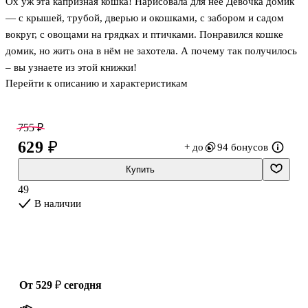
Ох уж эта капризная кошка! Нарисовала для неё Девочка домик
— с крышей, трубой, дверью и окошками, с забором и садом
вокруг, с овощами на грядках и птичками. Понравился кошке
домик, но жить она в нём не захотела. А почему так получилось
– вы узнаете из этой книжки!
Перейти к описанию и характеристикам
"Мои первые секретные окошки" - это книжки для малышей на
плотном картоне с большим окошком на каждом развороте,
которые превращают чтение в увлекательное и познавательное
755 ₽
приключение. Открывая окошки, малыши могут находить
629 ₽
+ до
94 бонусов
спрятанные картинки, называть героев и становиться участником
сюжета. Это отличный способ развивать мелкую моторику,
Купить
любопытство и воображение ребенка.
49
В наличии
от 529 ₽
сегодня