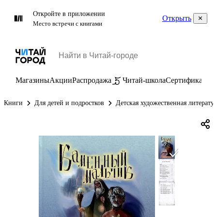
Откройте в приложении
Открыть
Место встречи с книгами
Магазины
Акции
Распродажа
Читай-школа
Сертификаты
П
Книги
Для детей и подростков
Детская художественная литерату