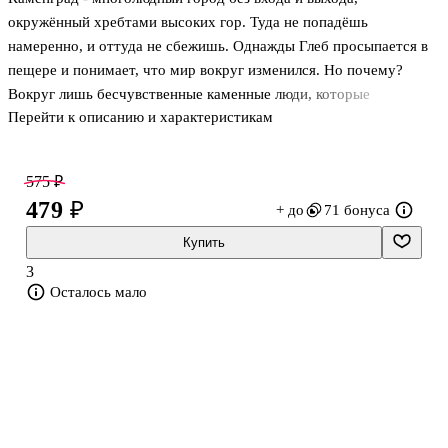
окружённый хребтами высоких гор. Туда не попадёшь
намеренно, и оттуда не сбежишь. Однажды Глеб просыпается в
пещере и понимает, что мир вокруг изменился. Но почему?
Вокруг лишь бесчувственные каменные люди, которые
Перейти к описанию и характеристикам
постоянно работают в шахтах и ни на что не обращают
внимание. Глебу ничего не остаётся, как искать ответы на
вопросы самому. И однажды его приговаривают к казни...
575 ₽
479 ₽
+ до
71 бонуса
Купить
3
Осталось мало