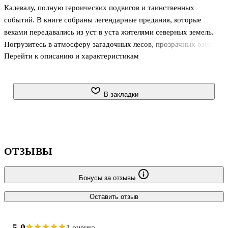
Калевалу, полную героических подвигов и таинственных
событий. В книге собраны легендарные предания, которые
веками передавались из уст в уста жителями северных земель.
Погрузитесь в атмосферу загадочных лесов, прозрачных озер и
Перейти к описанию и характеристикам
шумных водопадов, где живут удивительные существа и
происходят чудеса. Откройте для себя мир северной мифологии,
полный силы, красоты и мудрости, и он непременно очарует вас
своими захватывающими историями.
В закладки
ОТЗЫВЫ
Бонусы за отзывы
Оставить отзыв
5.0
1 оценка