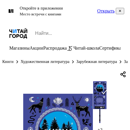
Откройте в приложении
Открыть
Место встречи с книгами
Магазины
Акции
Распродажа
Читай-школа
Сертификаты
П
Книги
Художественная литература
Зарубежная литература
За
+2