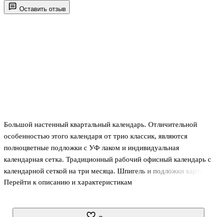
Оставить отзыв
Большой настенный квартальный календарь. Отличительной
особенностью этого календаря от трио классик, являются
полноцветные подложки с УФ лаком и индивидуальная
календарная сетка. Традиционный рабочий офисный календарь с
календарной сеткой на три месяца. Шпигель и подложки картон,
Перейти к описанию и характеристикам
календарная сетка офсетная бумага 70 гр. Календарь с
бегунком(курсором), шпигель с люверсом(пикало). Самый
популярный и удобный календарь для работы и дома!