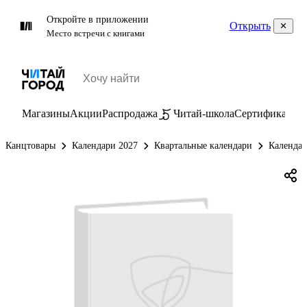
Откройте в приложении
Открыть
Место встречи с книгами
Магазины
Акции
Распродажа
Читай-школа
Сертификаты
П
Канцтовары
Календари 2027
Квартальные календари
Календар