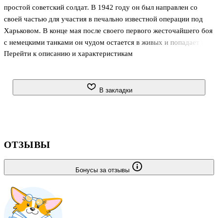
простой советский солдат. В 1942 году он был направлен со
своей частью для участия в печально известной операции под
Харьковом. В конце мая после своего первого жесточайшего боя
с немецкими танками он чудом остается в живых и попадает в
Перейти к описанию и характеристикам
плен. За три года лагерей Юрий Владимирович вынес
нечеловеческие испытания, но не только выжил, а сумел
сохранить человеческое достоинство, бодрость духа и волю к
жизни.
В закладки
В книге подробно, с важными, теперь уже почти забытыми,
историческими и бытовыми деталями рассказывается о
предвоенном времени, войне, немецком плене и первых
послевоенных годах.
ОТЗЫВЫ
Бонусы за отзывы