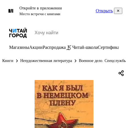
Откройте в приложении
Открыть
Место встречи с книгами
Магазины
Акции
Распродажа
Читай-школа
Сертификаты
П
Книги
Нехудожественная литература
Военное дело. Спецслужбы