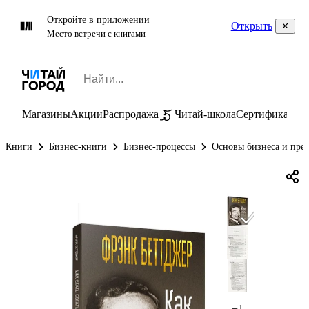
Откройте в приложении
Открыть
Место встречи с книгами
Магазины
Акции
Распродажа
Читай-школа
Сертификаты
П
Книги
Бизнес-книги
Бизнес-процессы
Основы бизнеса и пре
+1