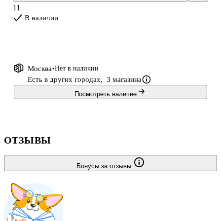
11
работе продавца: как вести переговоры, заключать сделки,
В наличии
выстраивать деловые коммуникации и справляться с внутренней
неуверенностью. Это не отвлечённы
Москва
Нет в наличии
Есть в других городах,
3 магазина
Посмотреть наличие
ОТЗЫВЫ
Бонусы за отзывы