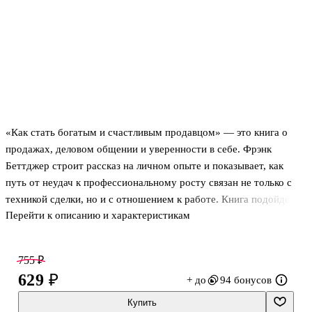
«Как стать богатым и счастливым продавцом» — это книга о
продажах, деловом общении и уверенности в себе. Фрэнк
Беттджер строит рассказ на личном опыте и показывает, как
путь от неудач к профессиональному росту связан не только с
техникой сделки, но и с отношением к работе. Книга подойдёт
Перейти к описанию и характеристикам
тем, кто хочет лучше понимать логику продаж, увереннее вести
разговор с клиентом и системно развивать навыки в этой сфере.
755 ₽
О чём книга
629 ₽
+ до
94 бонусов
В центре — практическая система продаж, которую автор
Купить
выстраивает на собственном опыте. Он говорит о повседневной