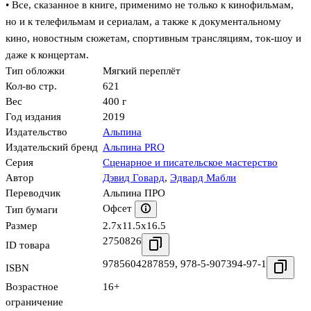
• Все, сказанное в книге, применимо не только к кинофильмам,
но и к телефильмам и сериалам, а также к документальному
кино, новостным сюжетам, спортивным трансляциям, ток-шоу и
даже к концертам.
Тип обложки
Мягкий переплёт
Кол-во стр.
621
Вес
400 г
Год издания
2019
Издательство
Альпина
Издательский бренд
Альпина PRO
Серия
Сценарное и писательское мастерство
Автор
Дэвид Говард
,
Эдвард Мабли
Переводчик
Альпина ПРО
Офсет
Тип бумаги
Размер
2.7x11.5x16.5
2750826
ID товара
9785604287859
,
978-5-907394-97-1
ISBN
Возрастное
16+
ограничение