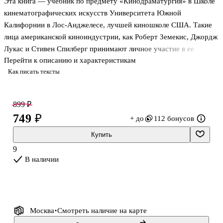
Эта книга — учебник по предмету «Кинодраматургия» в Школе
кинематографических искусств Университета Южной
Калифорнии в Лос-Анджелесе, лучшей киношколе США. Такие
лица американской киноиндустрии, как Роберт Земекис, Джордж
Лукас и Стивен Спилберг принимают личное участие в ее
Перейти к описанию и характеристикам
работе, инвестируют средства и время именно в эту школу. По
Как писать тексты
сведениям самой школы, 80% кассовых сборов в США приносят
фильмы, в которых ее выпускники были либо авторами сценария,
либо режиссерами или продюсерами.
899 ₽
749 ₽
+ до
112 бонусов
Особенности:
Купить
• Книга посвящена двум основным для сценарного искусства
9
вопросам: как определить, что история интересная, и как
В наличии
изложить ее интересно.
• Книга будет полезна не только кинодраматург
Москва
Смотреть наличие
на карте