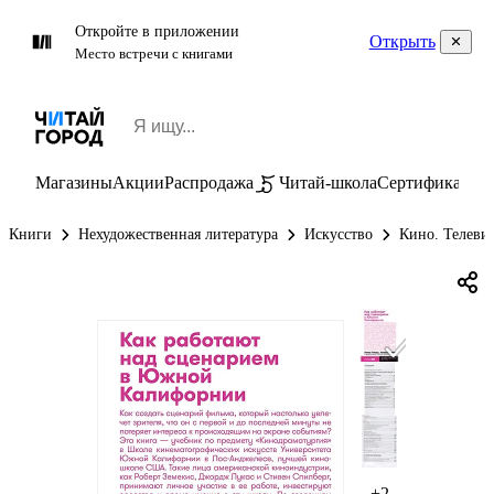
Откройте в приложении
Открыть
Место встречи с книгами
Магазины
Акции
Распродажа
Читай-школа
Сертификаты
П
Книги
Нехудожественная литература
Искусство
Кино. Телеви
+2