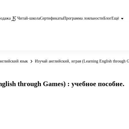
родажа
Читай-школа
Сертификаты
Программа лояльности
Блог
Ещё
нглийский язык
Изучай английский, играя (Learning English through 
glish through Games) : учебное пособие.