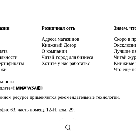
азин
Розничная сеть
Знаем, чт
Адреса магазинов
Скоро в п
Книжный Дозор
Эксклюзи
лата
О компании
Лучшие и
яльности
Читай-город для бизнеса
Читай-жу
ертификаты
Хотите у нас работать?
Книжные 
ажи
Что ещё п
ьности
плате
онном ресурсе применяются
рекомендательные технологии
.
офис 63, часть помещ. 12-Н, ком. 29
,