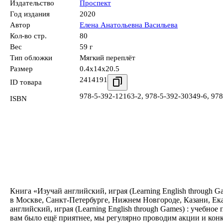
Издательство
Проспект
Год издания
2020
Автор
Елена Анатольевна Васильева
Кол-во стр.
80
Вес
59 г
Тип обложки
Мягкий переплёт
Размер
0.4x14x20.5
2414191
ID товара
978-5-392-12163-2
,
978-5-392-30349-6
,
978
ISBN
Книга «Изучай английский, играя (Learning English through G
в Москве, Санкт-Петербурге, Нижнем Новгороде, Казани, Ека
английский, играя (Learning English through Games) : учебно
вам было ещё приятнее, мы регулярно проводим акции и кон