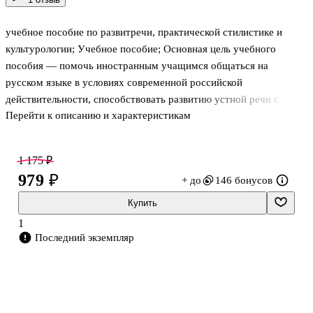
учебное пособие по развитречи, практической стилистике и
культурологии; Учебное пособие; Основная цель учебного
пособия — помочь иностранным учащимся общаться на
русском языке в условиях современной российской
действительности, способствовать развитию устной речи с
Перейти к описанию и характеристикам
учётом её стилистического многообразия, познакомить
иностранцев со стереотипами речевого поведения русских в
типичных ситуациях общения, а также с русскими культурными
1 175 ₽
обычаями и традициями. Книга представляет собой
979 ₽
+ до
146 бонусов
практическое пособие для иностранцев, изучающих русский
язык, и предназначена для тех, кто уже владеет русским языком в
Купить
объёме базового курса, но хочет расширить и
1
усовершенствовать свои знания. Учебное пособие может б
Последний экземпляр