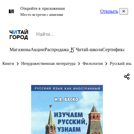
Откройте в приложении
Открыть
Место встречи с книгами
Магазины
Акции
Распродажа
Читай-школа
Сертификаты
П
Книги
Нехудожественная литература
Филология
Русский язы