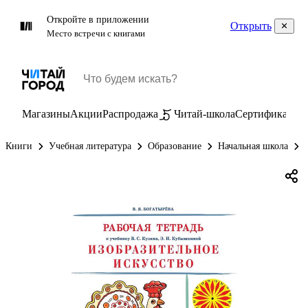
Откройте в приложении
Открыть
Место встречи с книгами
Магазины
Акции
Распродажа
Читай-школа
Сертификаты
П
Книги
Учебная литература
Образование
Начальная школа