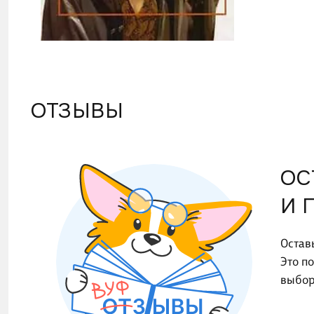
студен
образо
специа
ОТЗЫВЫ
ОС
И 
Остав
Это п
выбор