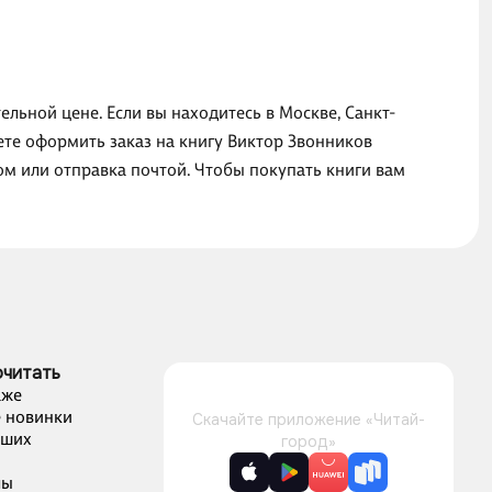
льной цене. Если вы находитесь в Москве, Санкт-
ете оформить заказ на книгу Виктор Звонников
м или отправка почтой. Чтобы покупать книги вам
очитать
аже
 новинки
Скачайте приложение «Читай-
чших
город»
лы