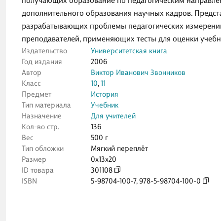
получающих образование по педагогическим направлен
дополнительного образования научных кадров. Предста
разрабатывающих проблемы педагогических измерений,
преподавателей, применяющих тесты для оценки учеб
Издательство
Университетская книга
Год издания
2006
Автор
Виктор Иванович Звонников
Класс
10
,
11
Предмет
История
Тип материала
Учебник
Назначение
Для учителей
Кол-во стр.
136
Вес
500 г
Тип обложки
Мягкий переплёт
Размер
0x13x20
ID товара
301108
ISBN
5-98704-100-7
,
978-5-98704-100-0