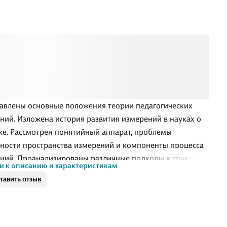
авлены основные положения теории педагогических
ний. Изложена история развития измерений в науках о
ке. Рассмотрен понятийный аппарат, проблемы
ности пространства измерений и компоненты процесса
ний. Проанализированы различные подходы к трактовке
и к описанию и характеристикам
ивности педагогических измерений, связанные с
тавить отзыв
гическими аспектами тестирования, оценкой надежности
гических тестов. Отдельный раздел посвящен
циям последних лет в области конструирования
ных измерителей, в частности педагогических тестов. Для