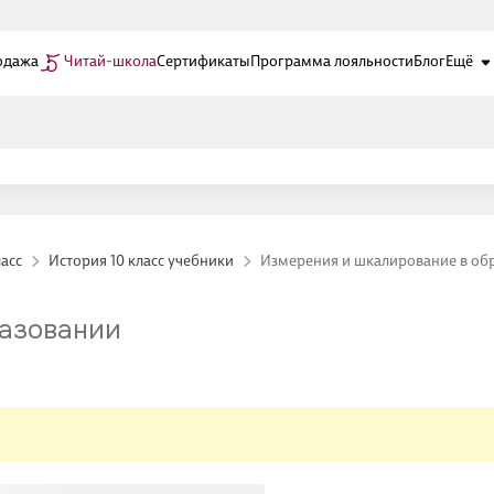
одажа
Читай-школа
Сертификаты
Программа лояльности
Блог
Ещё
ласс
История 10 класс учебники
Измерения и шкалирование в об
разовании