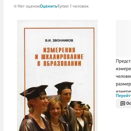
Нет оценок
Оценить
Купил 1 человек
Предст
измере
челове
размер
измере
Перейт
объект
Ос
педаго
педаго
иннова
различ