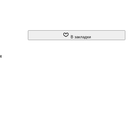
В закладки
я
х