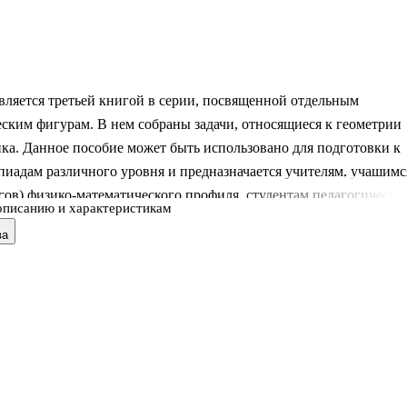
вляется третьей книгой в серии, посвященной отдельным
ским фигурам. В нем собраны задачи, относящиеся к геометрии
ка. Данное пособие может быть использовано для подготовки к
иадам различного уровня и предназначается учителям, учащимс
сов) физико-математического профиля, студентам педагогически
описанию и характеристикам
акже всем любителям элементарной геометрии.
ва