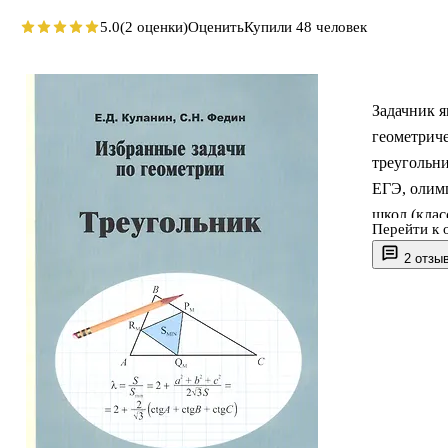
5.0
(2 оценки)
Оценить
Купили 48 человек
Задачник я
геометриче
треугольни
ЕГЭ, олимп
школ (клас
Перейти к 
вузов, а т
2 отзы