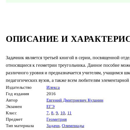
ОПИСАНИЕ И ХАРАКТЕРИ
Задачник является третьей книгой в серии, посвященной отд
относящиеся к геометрии треугольника. Данное пособие мож
различного уровня и предназначается учителям, учащимся шк
педагогических вузов, а также всем любителям элементарной
Издательство
Илекса
Год издания
2016
Автор
Евгений Дмитриевич Куланин
Экзамен
ЕГЭ
Класс
7
,
8
,
9
,
10
,
11
Предмет
Геометрия
Тип материала
Задачи
,
Олимпиады