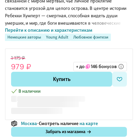
связанной с миром мёртвых, чьё личное проклятие
становится угрозой для целого острова. В центре истории
Ребекки Хумперт — смертная, способная видеть души
умерших, и мир, где боги вмешиваются в человеческие
Перейти к описанию и характеристикам
судьбы не из милости, а из гнева и расчёта. Это первая книга
Немецкие авторы
Young Adult
Любовное фэнтези
цикла о столкновении человеческой уязвимости с силой
загробного царства. Здесь важны не только опасность и путь
через мир смерти, но и напряжение между героиней и
1 175 ₽
богом, который не скрывает своей ненависти к людям.
979 ₽
О чём книга
+ до
146 бонусов
Когда на острове начинают вымирать целые деревни, беда
Купить
перестаёт быть чужой или далёкой. Героиня понимает, что за
этим стоит месть тех, кт
В наличии
Москва
Смотреть наличие
на карте
Забрать из магазина