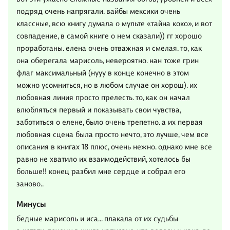
подряд очень напрягали. вайбы мексики очень
классные, всю книгу думала о мульте «тайна коко», и вот
совпадение, в самой книге о нем сказали)) гг хорошо
проработаны. елена очень отважная и смелая. то, как
она оберегала марисоль, невероятно. нан тоже грин
флаг максимальный (нууу в конце конечно в этом
можно усомниться, но в любом случае он хорош). их
любовная линия просто прелесть. то, как он начал
влюбляться первый и показывать свои чувства,
заботиться о елене, было очень трепетно. а их первая
любовная сцена была просто нечто, это лучше, чем все
описания в книгах 18 плюс, очень нежно. однако мне все
равно не хватило их взаимодействий, хотелось бы
больше!! конец разбил мне сердце и собрал его
заново..
Минусы
бедные марисоль и иса… плакала от их судьбы