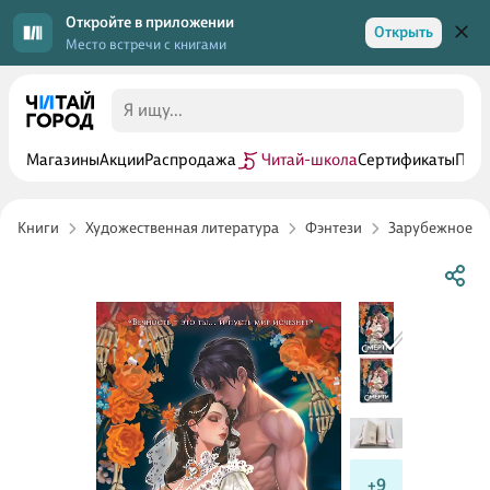
Откройте в приложении
Открыть
Место встречи с книгами
Магазины
Акции
Распродажа
Читай-школа
Сертификаты
Прог
Книги
Художественная литература
Фэнтези
Зарубежное ф
+9