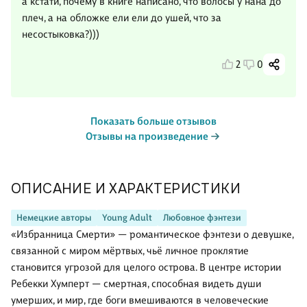
а кстати, почему в книге написано, что волосы у нана до
плеч, а на обложке ели ели до ушей, что за
несостыковка?)))
2
0
Показать больше отзывов
Отзывы на произведение
ОПИСАНИЕ И ХАРАКТЕРИСТИКИ
Немецкие авторы
Young Adult
Любовное фэнтези
«Избранница Смерти» — романтическое фэнтези о девушке,
связанной с миром мёртвых, чьё личное проклятие
становится угрозой для целого острова. В центре истории
Ребекки Хумперт — смертная, способная видеть души
умерших, и мир, где боги вмешиваются в человеческие