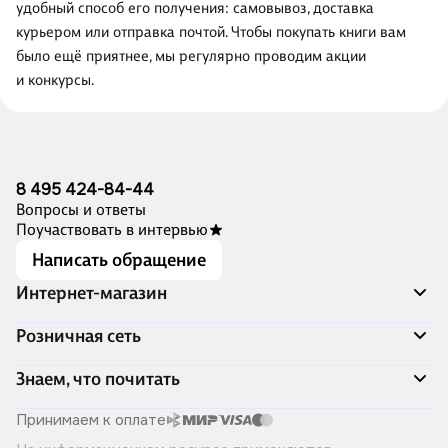
удобный способ его получения: самовывоз, доставка
курьером или отправка почтой. Чтобы покупать книги вам
было ещё приятнее, мы регулярно проводим акции
и конкурсы.
8 495 424-84-44
Вопросы и ответы
Поучаствовать в интервью
Написать обращение
Интернет-магазин
Акции
Розничная сеть
Распродажа
Доставка и оплата
Адреса магазинов
Знаем, что почитать
Программа лояльности
Книжный Дозор
Подарочные сертификаты
О компании
Скоро в продаже
Принимаем к оплате
Правила продажи
Читай-город для бизнеса
Эксклюзивные новинки