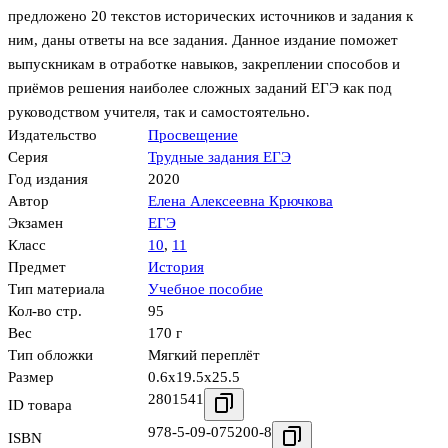
предложено 20 текстов исторических источников и задания к
ним, даны ответы на все задания. Данное издание поможет
выпускникам в отработке навыков, закреплении способов и
приёмов решения наиболее сложных заданий ЕГЭ как под
руководством учителя, так и самостоятельно.
Издательство
Просвещение
Серия
Трудные задания ЕГЭ
Год издания
2020
Автор
Елена Алексеевна Крючкова
Экзамен
ЕГЭ
Класс
10
,
11
Предмет
История
Тип материала
Учебное пособие
Кол-во стр.
95
Вес
170 г
Тип обложки
Мягкий переплёт
Размер
0.6x19.5x25.5
2801541
ID товара
978-5-09-075200-8
ISBN