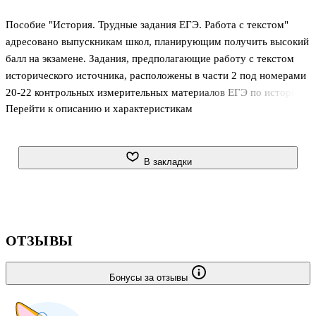
Пособие "История. Трудные задания ЕГЭ. Работа с текстом"
адресовано выпускникам школ, планирующим получить высокий
балл на экзамене. Задания, предполагающие работу с текстом
исторического источника, расположены в части 2 под номерами
20-22 контрольных измерительных материалов ЕГЭ по истории,
Перейти к описанию и характеристикам
все они требуют развёрнутого ответа. В пособии рассказано об
особенностях и видах исторических текстов, изложены приёмы
работы с ними. На конкретных примерах показаны ход
выполнения каждого задания и логика рассуждений. В пособии
В закладки
предложено 20 текстов исторических источников и задания к
ним, даны ответы на все задания. Данное издание поможет
выпускникам в отработке навыков, закреплении способов и
приёмов
ОТЗЫВЫ
Бонусы за отзывы